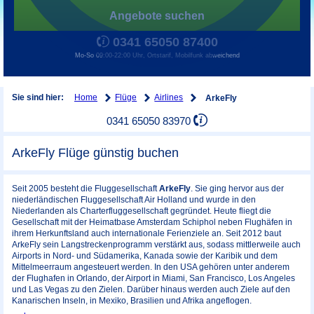
Angebote suchen
0341 65050 87400
Mo-So 09:00-22:00 Uhr, Ortstarif, Mobilfunk abweichend
Home
Flüge
Airlines
Sie sind hier:
ArkeFly
0341 65050 83970
ArkeFly Flüge günstig buchen
Seit 2005 besteht die Fluggesellschaft
ArkeFly
. Sie ging hervor aus der
niederländischen Fluggesellschaft Air Holland und wurde in den
Niederlanden als Charterfluggesellschaft gegründet. Heute fliegt die
Gesellschaft mit der Heimatbase Amsterdam Schiphol neben Flughäfen in
ihrem Herkunftsland auch internationale Ferienziele an. Seit 2012 baut
ArkeFly sein Langstreckenprogramm verstärkt aus, sodass mittlerweile auch
Airports in Nord- und Südamerika, Kanada sowie der Karibik und dem
Mittelmeerraum angesteuert werden. In den USA gehören unter anderem
der Flughafen in Orlando, der Airport in Miami, San Francisco, Los Angeles
und Las Vegas zu den Zielen. Darüber hinaus werden auch Ziele auf den
Kanarischen Inseln, in Mexiko, Brasilien und Afrika angeflogen.