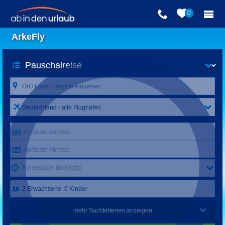
0
ArkeFly
Deutschland - alle Flughäfen
Früheste Anreise
Späteste Abreise
Reisedauer (beliebig)
mehr Suchkriterien anzeigen