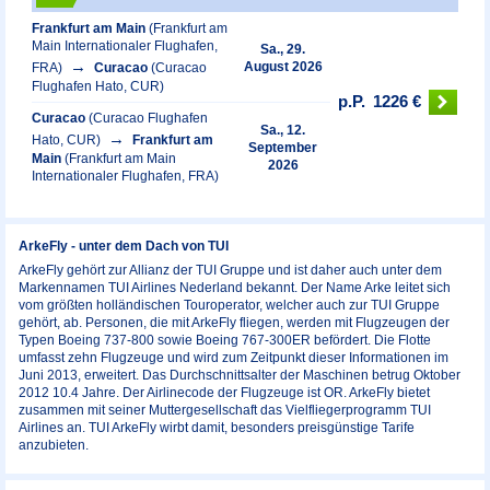
Frankfurt am Main
(Frankfurt am
Main Internationaler Flughafen,
Sa., 29.
August 2026
FRA)
Curacao
(Curacao
Flughafen Hato, CUR)
p.P.
1226 €
Curacao
(Curacao Flughafen
Sa., 12.
Hato, CUR)
Frankfurt am
September
Main
(Frankfurt am Main
2026
Internationaler Flughafen, FRA)
ArkeFly - unter dem Dach von TUI
ArkeFly gehört zur Allianz der TUI Gruppe und ist daher auch unter dem
Markennamen TUI Airlines Nederland bekannt. Der Name Arke leitet sich
vom größten holländischen Touroperator, welcher auch zur TUI Gruppe
gehört, ab. Personen, die mit ArkeFly fliegen, werden mit Flugzeugen der
Typen Boeing 737-800 sowie Boeing 767-300ER befördert. Die Flotte
umfasst zehn Flugzeuge und wird zum Zeitpunkt dieser Informationen im
Juni 2013, erweitert. Das Durchschnittsalter der Maschinen betrug Oktober
2012 10.4 Jahre. Der Airlinecode der Flugzeuge ist OR. ArkeFly bietet
zusammen mit seiner Muttergesellschaft das Vielfliegerprogramm TUI
Airlines an. TUI ArkeFly wirbt damit, besonders preisgünstige Tarife
anzubieten.