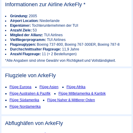
Informationen zur Airline ArkeFly *
Gründung:
2005
Airport Location:
Niederlande
Eigentümer:
Tochterunternehmen der TUI
Anzahl Ziele:
53
Mitglied der Allianz:
TUI Airlines
Vielfliegerprogramm:
TUI Airlines
Flugzeugtypen:
Boeing 737-800, Boeing 767-300ER, Boeing 787-8
Durchschnittsalter Flugzeuge:
11,9 Jahre
Anzahl Flugzeuge:
11 (+ 2 Bestellungen)
*Alle Angaben sind ohne Gewähr von Richtigkeit und Vollständigkeit.
Flugziele von ArkeFly
Flüge Europa
Flüge Asien
Flüge Afrika
Flüge Australien & Pazifik
Flüge Mittelamerika & Karibik
Flüge Südamerika
Flüge Naher & Mittlerer Osten
Flüge Nordamerika
Abflughäfen von ArkeFly