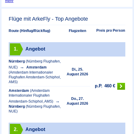
mehr
Flüge mit ArkeFly - Top Angebote
Preis pro Person
Route (Hinflug/Rückflug)
Flugzeiten
1.
Angebot
Nürnberg
(Nürnberg Flughafen,
NUE)
Amsterdam
Di., 25.
(Amsterdam Internationaler
August 2026
Flughafen Amsterdam-Schiphol,
AMS)
p.P.
460 €
Amsterdam
(Amsterdam
Internationaler Flughafen
Do., 27.
Amsterdam-Schiphol, AMS)
August 2026
Nürnberg
(Nürnberg Flughafen,
NUE)
2.
Angebot