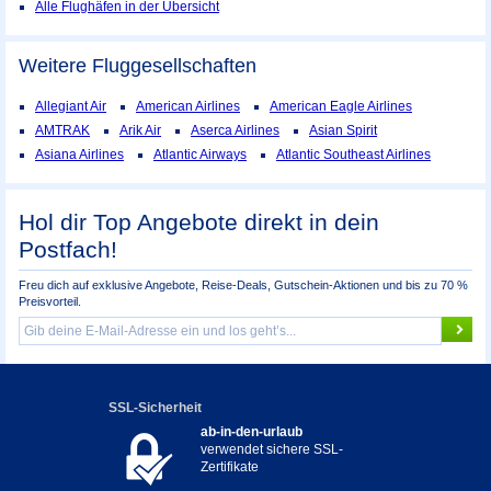
Alle Flughäfen in der Übersicht
Weitere Fluggesellschaften
Allegiant Air
American Airlines
American Eagle Airlines
AMTRAK
Arik Air
Aserca Airlines
Asian Spirit
Asiana Airlines
Atlantic Airways
Atlantic Southeast Airlines
Hol dir Top Angebote direkt in dein
Postfach!
Freu dich auf exklusive Angebote, Reise-Deals, Gutschein-Aktionen und bis zu 70 %
Preisvorteil.
SSL-Sicherheit
ab-in-den-urlaub
verwendet sichere SSL-
Zertifikate