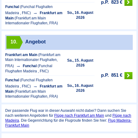
p.P.
823 €
Funchal
(Funchal Flughafen
So., 16. August
Madeira , FNC)
Frankfurt am
2026
Main
(Frankfurt am Main
Internationaler Flughafen, FRA)
10.
Angebot
Frankfurt am Main
(Frankfurt am
Main Internationaler Flughafen,
Sa., 15. August
2026
FRA)
Funchal
(Funchal
Flughafen Madeira , FNC)
p.P.
851 €
Funchal
(Funchal Flughafen
So., 16. August
Madeira , FNC)
Frankfurt am
2026
Main
(Frankfurt am Main
Internationaler Flughafen, FRA)
Der passende Flug war in dieser Auswahl nicht dabei? Dann suchen Sie
nach weiteren Angeboten für
Flüge nach Frankfurt am Main
und
Flüge nach
Madeira
. Die Gegenrichtung für die Flugroute finden Sie hier:
Flug Madeira-
Frankfurt Main