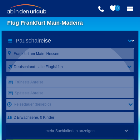
0
Flug Frankfurt Main-Madeira
Deutschland - alle Flughäfen
Früheste Anreise
Späteste Abreise
Reisedauer (beliebig)
mehr Suchkriterien anzeigen