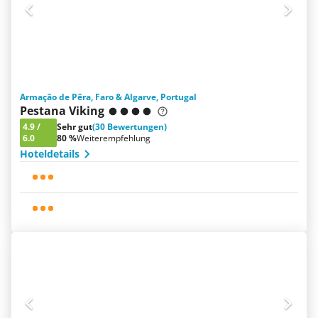
Armação de Pêra, Faro & Algarve, Portugal
Pestana Viking
4.9
/
Sehr gut
(30 Bewertungen)
6.0
80 %
Weiterempfehlung
Hoteldetails