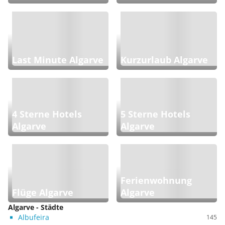
Last Minute Algarve
Kurzurlaub Algarve
4 Sterne Hotels
5 Sterne Hotels
Algarve
Algarve
Ferienwohnung
Flüge Algarve
Algarve
Algarve - Städte
Albufeira
145