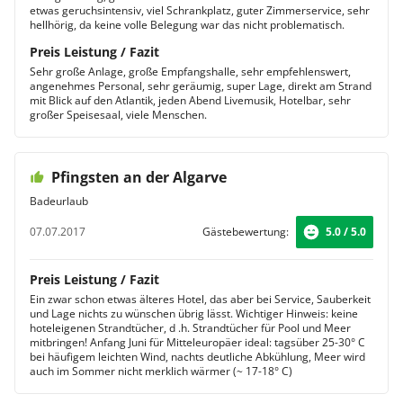
etwas geruchsintensiv, viel Schrankplatz, guter Zimmerservice, sehr
hellhörig, da keine volle Belegung war das nicht problematisch.
Preis Leistung / Fazit
Sehr große Anlage, große Empfangshalle, sehr empfehlenswert,
angenehmes Personal, sehr geräumig, super Lage, direkt am Strand
mit Blick auf den Atlantik, jeden Abend Livemusik, Hotelbar, sehr
großer Speisesaal, viele Menschen.
Pfingsten an der Algarve
Badeurlaub
07.07.2017
Gästebewertung:
5.0 / 5.0
Preis Leistung / Fazit
Ein zwar schon etwas älteres Hotel, das aber bei Service, Sauberkeit
und Lage nichts zu wünschen übrig lässt. Wichtiger Hinweis: keine
hoteleigenen Strandtücher, d .h. Strandtücher für Pool und Meer
mitbringen! Anfang Juni für Mitteleuropäer ideal: tagsüber 25-30° C
bei häufigem leichten Wind, nachts deutliche Abkühlung, Meer wird
auch im Sommer nicht merklich wärmer (~ 17-18° C)