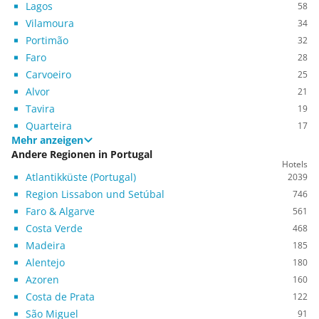
Lagos
58
Vilamoura
34
Portimão
32
Faro
28
Carvoeiro
25
Alvor
21
Tavira
19
Quarteira
17
Mehr anzeigen
Andere Regionen in Portugal
Hotels
Atlantikküste (Portugal)
2039
Region Lissabon und Setúbal
746
Faro & Algarve
561
Costa Verde
468
Madeira
185
Alentejo
180
Azoren
160
Costa de Prata
122
São Miguel
91