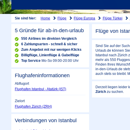
Home
Flüge
Flüge Europa
Flüge Türkei
Sie sind hier:
5 Gründe für ab-in-den-urlaub
Flüge von Ista
550 Airlines im direkten Vergleich
6 Zahlungsarten - schnell & sicher
Sind Sie auf der Such
Zum Angebot mit nur wenigen Klicks
Urlaub.de können Sie 
Billigflüge, Linienflüge & Gabelflüge
Istanbul nach Zürich 
mehr als 550 Fluggese
Top Service
Mo-So 09:00-20:00 Uhr
Finden Ihres Wunschflu
in-den-Urlaub.de stets
auch stets so bleibt. 
Flughafeninformationen
Abflugort
Derzeit liegen leider
Flughafen Istanbul - Atatürk (IST)
Zürich
zu suchen.
Zielort
Flughafen Zürich (ZRH)
Verbindungen von Istanbul