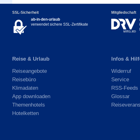
SSL-Sicherheit
Mitgliedschaft
ab-in-den-urlaub
verwendet sichere SSL-Zertifikate
Reise & Urlaub
Infos & Hilf
Reiseangebote
Widerruf
Reisebüro
Service
Klimadaten
RSS-Feeds
App downloaden
Glossar
Themenhotels
Reiseverans
Hotelketten