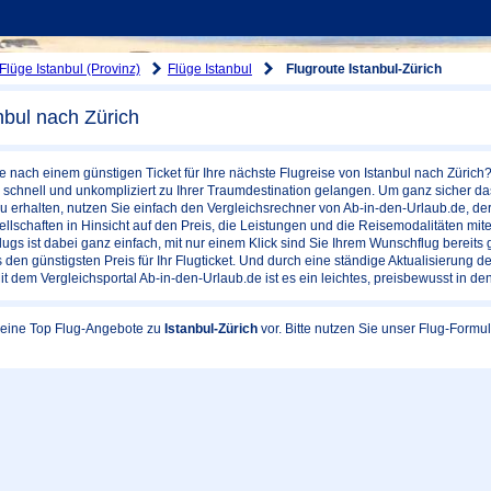
Flüge Istanbul (Provinz)
Flüge Istanbul
Flugroute Istanbul-Zürich
nbul nach Zürich
e nach einem günstigen Ticket für Ihre nächste Flugreise von Istanbul nach Zürich?
schnell und unkompliziert zu Ihrer Traumdestination gelangen. Um ganz sicher das
zu erhalten, nutzen Sie einfach den Vergleichsrechner von Ab-in-den-Urlaub.de, d
llschaften in Hinsicht auf den Preis, die Leistungen und die Reisemodalitäten mi
gs ist dabei ganz einfach, mit nur einem Klick sind Sie Ihrem Wunschflug bereits ga
 den günstigsten Preis für Ihr Flugticket. Und durch eine ständige Aktualisierung der
Mit dem Vergleichsportal Ab-in-den-Urlaub.de ist es ein leichtes, preisbewusst in den
 keine Top Flug-Angebote zu
Istanbul-Zürich
vor. Bitte nutzen Sie unser Flug-Form