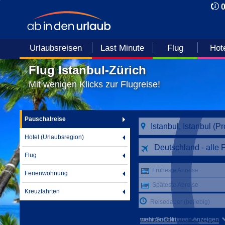
Urlaubsreisen
Last Minute
Flug
Hot
Flug Istanbul-Zürich
Mit wenigen Klicks zur Flugreise!
Pauschalreise
Hotel (Urlaubsregion)
Deutschland - alle 
Flug
Früheste Anreise
Ferienwohnung
Späteste Abreise
Kreuzfahrten
Reisedauer (beliebig)
mehr Suchkriterien anzeigen
weniger Optionen