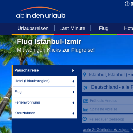
Urlaubsreisen
Last Minute
Flug
Hot
Flug Istanbul-Izmir
Mit wenigen Klicks zur Flugreise!
Pauschalreise
Hotel (Urlaubsregion)
Deutschland - alle 
Flug
Früheste Anreise
Ferienwohnung
Späteste Abreise
Kreuzfahrten
Reisedauer (beliebig)
mehr Suchkriterien anzeigen
weniger Optionen