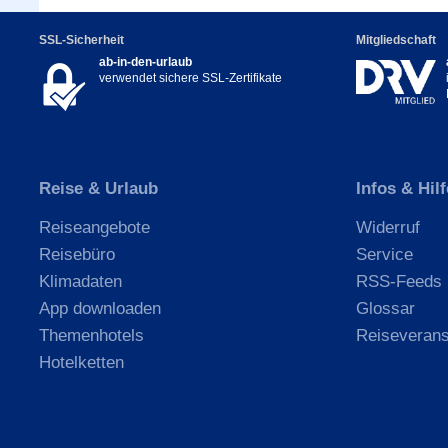
SSL-Sicherheit
Mitgliedschaft
ab-in-den-urlaub
verwendet sichere SSL-Zertifikate
Reise & Urlaub
Infos & Hilf
Reiseangebote
Widerruf
Reisebüro
Service
Klimadaten
RSS-Feeds
App downloaden
Glossar
Themenhotels
Reiseverans
Hotelketten