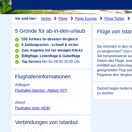
Home
Flüge
Flüge Europa
Flüge Türkei
Sie sind hier:
5 Gründe für ab-in-den-urlaub
Flüge von Ista
550 Airlines im direkten Vergleich
6 Zahlungsarten - schnell & sicher
Sie möchten in den Ur
Zum Angebot mit nur wenigen Klicks
zu vergleichen? Das m
Billigflüge, Linienflüge & Gabelflüge
Sie beispielsweise au
Datum des Flugs, sow
Top Service
Mo-So 09:00-20:00 Uhr
ermittelt aus dem Ange
geeignetsten Flug sowo
Flugreise den Verglei
Flughafeninformationen
Abflugort
Derzeit liegen leider
Flughafen Istanbul - Atatürk (IST)
zu suchen.
Zielort
Flughafen Izmir (ADB)
Verbindungen von Istanbul