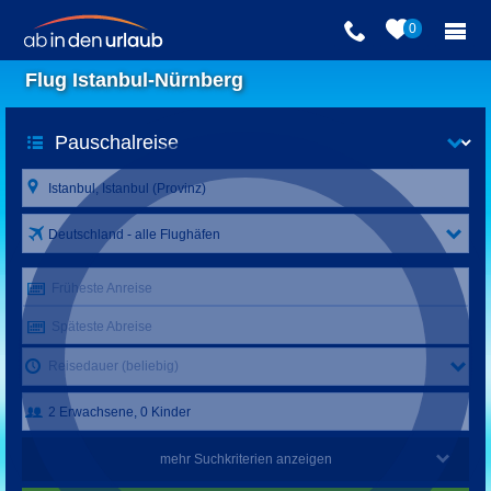
0
Flug Istanbul-Nürnberg
Deutschland - alle Flughäfen
Früheste Anreise
Späteste Abreise
Reisedauer (beliebig)
mehr Suchkriterien anzeigen