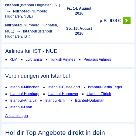
Istanbul
(Istanbul Flughafen, IST)
Fr., 14. August
Nürnberg
(Nürnberg
2026
Flughafen, NUE)
p.P.
678 €
Nürnberg
(Nürnberg Flughafen,
So., 16. August
NUE)
Istanbul
(Istanbul
2026
Flughafen, IST)
Airlines für IST - NUE
KLM
Lufthansa
Turkish Airlines
Pegasus Airlines
Verbindungen von Istanbul
Istanbul-München
Istanbul-Düsseldorf
Istanbul-Berlin Tegel
Istanbul-Hamburg
Istanbul-Hannover
Istanbul-Zürich
Istanbul-Antalya
Istanbul-Izmir
Istanbul-Dalaman
Istanbul-Lyon
Alle anzeigen
Hol dir Top Angebote direkt in dein