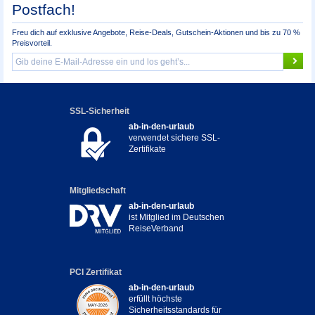
Postfach!
Freu dich auf exklusive Angebote, Reise-Deals, Gutschein-Aktionen und bis zu 70 %
Preisvorteil.
SSL-Sicherheit
ab-in-den-urlaub
verwendet sichere SSL-
Zertifikate
Mitgliedschaft
ab-in-den-urlaub
ist Mitglied im Deutschen
ReiseVerband
PCI Zertifikat
ab-in-den-urlaub
erfüllt höchste
Sicherheitsstandards für