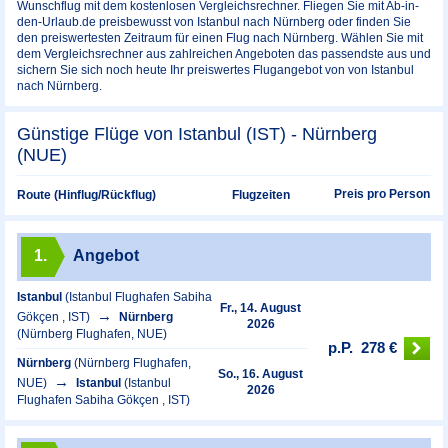
Wunschflug mit dem kostenlosen Vergleichsrechner. Fliegen Sie mit Ab-in-
den-Urlaub.de preisbewusst von Istanbul nach Nürnberg oder finden Sie
den preiswertesten Zeitraum für einen Flug nach Nürnberg. Wählen Sie mit
dem Vergleichsrechner aus zahlreichen Angeboten das passendste aus und
sichern Sie sich noch heute Ihr preiswertes Flugangebot von von Istanbul
nach Nürnberg.
Günstige Flüge von Istanbul (IST) - Nürnberg
(NUE)
Preis pro Person
Route (Hinflug/Rückflug)
Flugzeiten
1.
Angebot
Istanbul
(Istanbul Flughafen Sabiha
Fr., 14. August
Gökçen , IST)
Nürnberg
2026
(Nürnberg Flughafen, NUE)
p.P.
278 €
Nürnberg
(Nürnberg Flughafen,
So., 16. August
NUE)
Istanbul
(Istanbul
2026
Flughafen Sabiha Gökçen , IST)