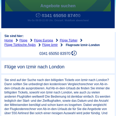
Angebote suchen
0341 65050 87400
Mo-So 09:00-22:00 Uhr, Ortstarif, Mobilfunk abweichend
Sie sind hier:
Home
Flüge
Flüge Europa
Flüge Türkei
Flüge Türkische Ägäis
Flüge Izmir
Flugroute Izmir-London
0341 65050 83970
Flüge von Izmir nach London
Sie sind auf der Suche nach den billigsten Tickets von Izmir nach London?
Dann sollten Sie unbedingt den kostenlosen Vergleichsrechner von Ab-in-
den-Urlaub.de ausprobieren. Auf Ab-in-den-Urlaub.de finden Sie immer die
billigsten Tickets, sowohl von Izmir nach London, wie auch zu vielen
anderen Flughäfen weltweit! Die Bedienung ist denkbar einfach. Es werden
lediglich der Start- und der Zielflughafen, sowie das Datum und die Anzahl
der Mitreisenden benötigt und schon kann es losgehen. Dabei vergleicht
der Flugkostenrechner von Ab-in-den-Urlaub.de für Sie die Angebote von
über 550 Airlines! Bei solch einer riesigen Auswahl wird jeder fündig. Und