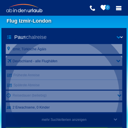
0
Flug Izmir-London
Deutschland - alle Flughäfen
Früheste Anreise
Späteste Abreise
Reisedauer (beliebig)
mehr Suchkriterien anzeigen