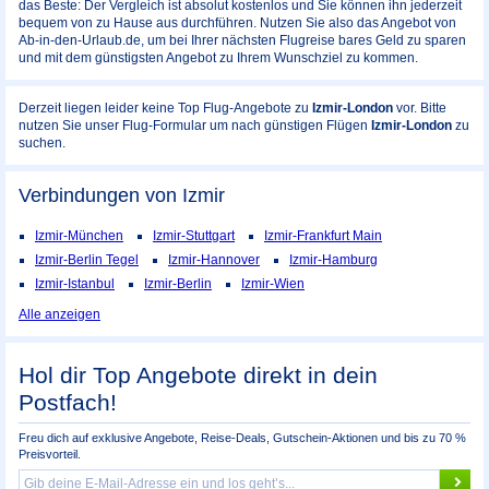
das Beste: Der Vergleich ist absolut kostenlos und Sie können ihn jederzeit
bequem von zu Hause aus durchführen. Nutzen Sie also das Angebot von
Ab-in-den-Urlaub.de, um bei Ihrer nächsten Flugreise bares Geld zu sparen
und mit dem günstigsten Angebot zu Ihrem Wunschziel zu kommen.
Derzeit liegen leider keine Top Flug-Angebote zu
Izmir-London
vor. Bitte
nutzen Sie unser Flug-Formular um nach günstigen Flügen
Izmir-London
zu
suchen.
Verbindungen von Izmir
Izmir-München
Izmir-Stuttgart
Izmir-Frankfurt Main
Izmir-Berlin Tegel
Izmir-Hannover
Izmir-Hamburg
Izmir-Istanbul
Izmir-Berlin
Izmir-Wien
Alle anzeigen
Hol dir Top Angebote direkt in dein
Postfach!
Freu dich auf exklusive Angebote, Reise-Deals, Gutschein-Aktionen und bis zu 70 %
Preisvorteil.