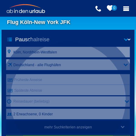
0
Flug Köln-New York JFK
Deutschland - alle Flughäfen
Früheste Anreise
Späteste Abreise
Reisedauer (beliebig)
mehr Suchkriterien anzeigen