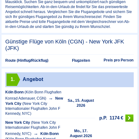
Mausklick. Suchen Sie ganz bequem und unkompliziert nach günstigen
Reisemöglichkeiten. Ab-in-den-Urlaub.de findet für Sie das preiswerteste
Angebot schnell heraus. Vergleichen Sie die Flugangebote und sichern Sie
sich Ihr günstiges Flugangebot zu Ihrem Wunschreiseziel. Finden Sie
aktuelle Preise und tolle Flugangebote mit dem Vergleichsrechner von Ab-
in-den-Urlaub.de und starten Sie günstig zu Ihrem Wunschziel.
Günstige Flüge von Köln (CGN) - New York JFK
(JFK)
Preis pro Person
Route (Hinflug/Rückflug)
Flugzeiten
1.
Angebot
Köln Bonn
(Köln Bonn Flughafen
Konrad Adenauer, CGN)
New
Sa., 15. August
York City
(New York City
2026
Internationaler Flughafen John F
Kennedy, NYC)
p.P.
1174 €
New York City
(New York City
Internationaler Flughafen John F
Mo., 17.
Kennedy, NYC)
Köln Bonn
August 2026