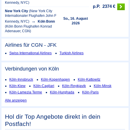
Kennedy, NYC)
p.P.
2374 €
New York City
(New York City
Internationaler Flughafen John F
So., 16. August
Kennedy, NYC)
Köln Bonn
2026
(Köln Bonn Flughafen Konrad
Adenauer, CGN)
Airlines für CGN - JFK
Swiss International Airlines
Turkish Airlines
Verbindungen von Köln
Köln-Innsbruck
Köln-Kopenhagen
Köln-Kattowitz
Köln-Kiew
Köln-Cagliari
Köln-Reykjavik
Köln-Minsk
Köln-Lamezia Terme
Köln-Hurghada
Köln-Paris
Alle anzeigen
Hol dir Top Angebote direkt in dein
Postfach!