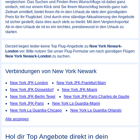
vergleichen. Das Suchen und Finden Ihres Wunschflugs ist dabei ganz
einfach, mit nur einem Klick sind Sie Ihrem Wunschflug bereits ganz nah.
Zeitnah ermittelt, bietet Ihnen Ab-in-den-Urlaub.de stets den günstigsten
Preis für Ihr Flugticket. Und durch eine ständige Aktualisierung der Angebote
ist sicher gestellt, dass dies auch stets so bleibt. Mit dem Vergleichsportal
Ab-in-den-Urlaub.de ist es ein leichtes, preisbewusst in den Urlaub zu
starten.
Derzeit liegen leider keine Top Flug-Angebote zu
New York Newark-
London
vor. Bitte nutzen Sie unser Flug-Formular um nach günstigen Flügen
New York Newark-London
zu suchen.
Verbindungen von New York Newark
New York JFK-London
New York JFK-Frankfurt Main
New York JFK-Düsseldorf
New York JFK-Miami
New York JFK-Berlin Tegel
New York JFK-Paris Charles de Gaulle
New York JFK-Paris
New York La Guardia-Miami
New York La Guardia-Chicago
New York La Guardia-Orlando
Alle anzeigen
Hol dir Top Angebote direkt in dein