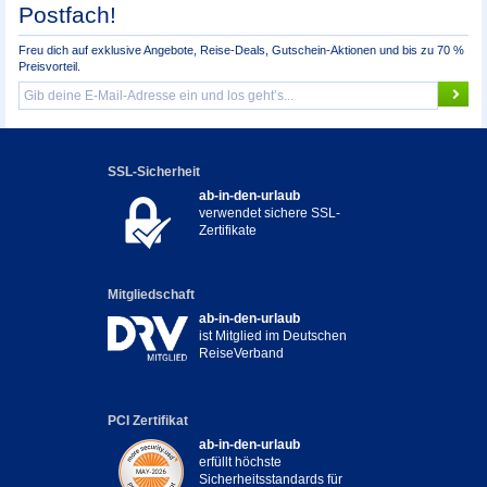
Postfach!
Freu dich auf exklusive Angebote, Reise-Deals, Gutschein-Aktionen und bis zu 70 %
Preisvorteil.
SSL-Sicherheit
ab-in-den-urlaub
verwendet sichere SSL-
Zertifikate
Mitgliedschaft
ab-in-den-urlaub
ist Mitglied im Deutschen
ReiseVerband
PCI Zertifikat
ab-in-den-urlaub
erfüllt höchste
Sicherheitsstandards für