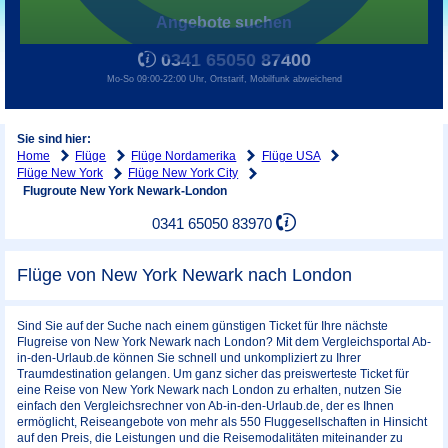
Angebote suchen
0341 65050 87400
Mo-So 09:00-22:00 Uhr, Ortstarif, Mobilfunk abweichend
Sie sind hier:
Home
Flüge
Flüge Nordamerika
Flüge USA
Flüge New York
Flüge New York City
Flugroute New York Newark-London
0341 65050 83970
Flüge von New York Newark nach London
Sind Sie auf der Suche nach einem günstigen Ticket für Ihre nächste
Flugreise von New York Newark nach London? Mit dem Vergleichsportal Ab-
in-den-Urlaub.de können Sie schnell und unkompliziert zu Ihrer
Traumdestination gelangen. Um ganz sicher das preiswerteste Ticket für
eine Reise von New York Newark nach London zu erhalten, nutzen Sie
einfach den Vergleichsrechner von Ab-in-den-Urlaub.de, der es Ihnen
ermöglicht, Reiseangebote von mehr als 550 Fluggesellschaften in Hinsicht
auf den Preis, die Leistungen und die Reisemodalitäten miteinander zu