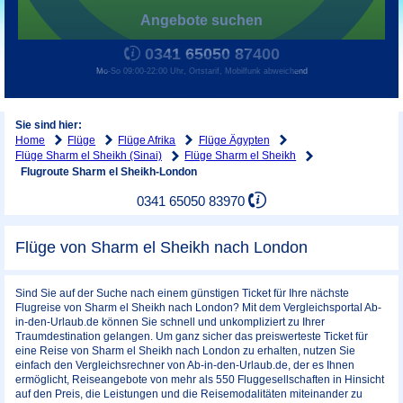
Angebote suchen
0341 65050 87400
Mo-So 09:00-22:00 Uhr, Ortstarif, Mobilfunk abweichend
Sie sind hier:
Home
Flüge
Flüge Afrika
Flüge Ägypten
Flüge Sharm el Sheikh (Sinai)
Flüge Sharm el Sheikh
Flugroute Sharm el Sheikh-London
0341 65050 83970
Flüge von Sharm el Sheikh nach London
Sind Sie auf der Suche nach einem günstigen Ticket für Ihre nächste
Flugreise von Sharm el Sheikh nach London? Mit dem Vergleichsportal Ab-
in-den-Urlaub.de können Sie schnell und unkompliziert zu Ihrer
Traumdestination gelangen. Um ganz sicher das preiswerteste Ticket für
eine Reise von Sharm el Sheikh nach London zu erhalten, nutzen Sie
einfach den Vergleichsrechner von Ab-in-den-Urlaub.de, der es Ihnen
ermöglicht, Reiseangebote von mehr als 550 Fluggesellschaften in Hinsicht
auf den Preis, die Leistungen und die Reisemodalitäten miteinander zu