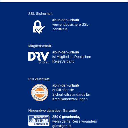
SSL-Sicherheit
ab-in-den-urlaub
verwendet sichere SSL-
Zertifikate
Mitgliedschaft
ab-in-den-urlaub
ist Mitglied im Deutschen
ReiseVerband
PCI Zertifikat
ab-in-den-urlaub
erfüllt höchste
Sicherheitsstandards für
Kreditkartenzahlungen
Nirgendwo günstiger Garantie
250 € geschenkt,
wenn deine Reise woanders
günstiger ist