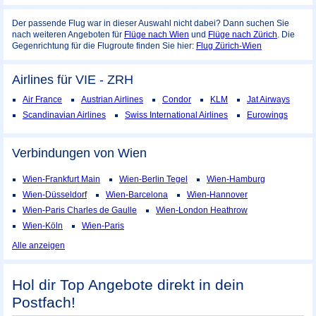
Der passende Flug war in dieser Auswahl nicht dabei? Dann suchen Sie
nach weiteren Angeboten für
Flüge nach Wien
und
Flüge nach Zürich
. Die
Gegenrichtung für die Flugroute finden Sie hier:
Flug Zürich-Wien
Airlines für VIE - ZRH
Air France
Austrian Airlines
Condor
KLM
Jat Airways
Scandinavian Airlines
Swiss International Airlines
Eurowings
Verbindungen von Wien
Wien-Frankfurt Main
Wien-Berlin Tegel
Wien-Hamburg
Wien-Düsseldorf
Wien-Barcelona
Wien-Hannover
Wien-Paris Charles de Gaulle
Wien-London Heathrow
Wien-Köln
Wien-Paris
Alle anzeigen
Hol dir Top Angebote direkt in dein
Postfach!