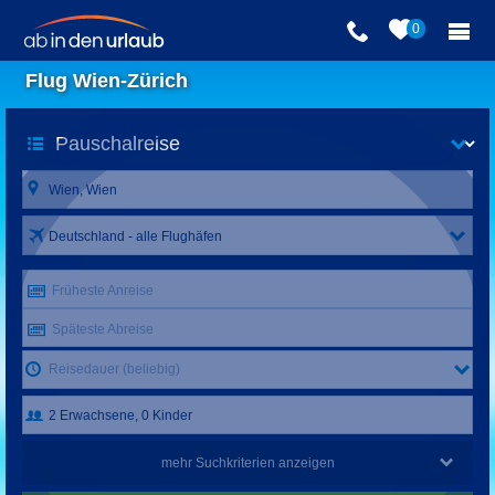
0
Flug Wien-Zürich
Deutschland - alle Flughäfen
Früheste Anreise
Späteste Abreise
Reisedauer (beliebig)
mehr Suchkriterien anzeigen