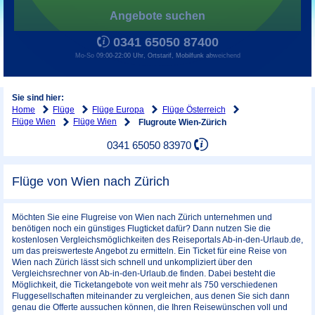
Angebote suchen
0341 65050 87400
Mo-So 09:00-22:00 Uhr, Ortstarif, Mobilfunk abweichend
Sie sind hier:
Home
Flüge
Flüge Europa
Flüge Österreich
Flüge Wien
Flüge Wien
Flugroute Wien-Zürich
0341 65050 83970
Flüge von Wien nach Zürich
Möchten Sie eine Flugreise von Wien nach Zürich unternehmen und
benötigen noch ein günstiges Flugticket dafür? Dann nutzen Sie die
kostenlosen Vergleichsmöglichkeiten des Reiseportals Ab-in-den-Urlaub.de,
um das preiswerteste Angebot zu ermitteln. Ein Ticket für eine Reise von
Wien nach Zürich lässt sich schnell und unkompliziert über den
Vergleichsrechner von Ab-in-den-Urlaub.de finden. Dabei besteht die
Möglichkeit, die Ticketangebote von weit mehr als 750 verschiedenen
Fluggesellschaften miteinander zu vergleichen, aus denen Sie sich dann
genau die Offerte aussuchen können, die Ihren Reisewünschen voll und