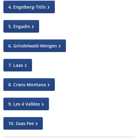
4. Engelberg-Titlis
5. Engadin
6. Grindelwald-Wengen
7. Laax
8. Crans-Montana
9. Les 4 Vallées
10. Saas-Fee