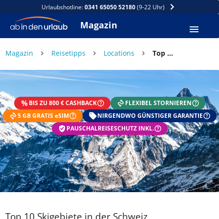
Urlaubshotline:
0341 65050 52180
(9-22 Uhr)
Magazin
Magazin
Reisetipps
Locations
Top 10 Skigebiete in der Schweiz
BIS ZU 800 € CASHBACK
FLEXIBEL STORNIEREN
5 GB GRATIS eSIM
NIRGENDWO GÜNSTIGER GARANTIE
PAUSCHALREISESCHUTZ INKL.
Top 10 Skigebiete in der Schweiz