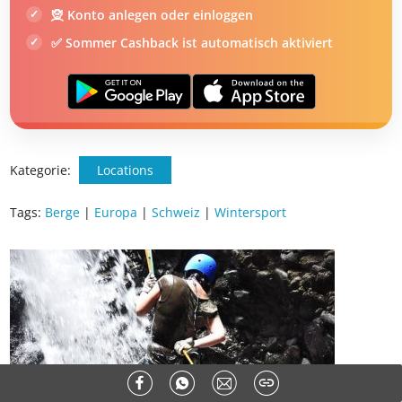
🧝 Konto anlegen oder einloggen
✅ Sommer Cashback ist automatisch aktiviert
Kategorie:
Locations
Tags:
Berge
|
Europa
|
Schweiz
|
Wintersport