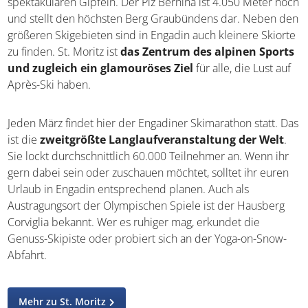
spektakulären Gipfeln. Der Piz Bernina ist 4.050 Meter hoch
und stellt den höchsten Berg Graubündens dar. Neben den
größeren Skigebieten sind in Engadin auch kleinere Skiorte
zu finden. St. Moritz ist
das Zentrum des alpinen Sports
und zugleich ein glamouröses Ziel
für alle, die Lust auf
Après-Ski haben.
Jeden März findet hier der Engadiner Skimarathon statt. Das
ist die
zweitgrößte Langlaufveranstaltung der Welt
.
Sie lockt durchschnittlich 60.000 Teilnehmer an. Wenn ihr
gern dabei sein oder zuschauen möchtet, solltet ihr euren
Urlaub in Engadin entsprechend planen. Auch als
Austragungsort der Olympischen Spiele ist der Hausberg
Corviglia bekannt. Wer es ruhiger mag, erkundet die
Genuss-Skipiste oder probiert sich an der Yoga-on-Snow-
Abfahrt.
Mehr zu St. Moritz