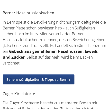
Marzipanpaste
als Füllung. Das Besondere ist die
Bildprägung, die vor dem Backen erfolgt und meistens
das Wappentier von Appenzell – einen Bären – zeigt. Ist
euch die Variante mit Marzipan zu süß, könnt ihr auf eine
größere Version zurückgreifen, die auf die Füllung
verzichtet.
Berner Haselnusslebkuchen
In Bern speist die Bevölkerung nicht nur gern deftig (wie
die Berner Platte schon bewiesen hat) – auch Süßigkeiten
stehen hoch im Kurs. Allen voran ist der Berner
Haselnusslebkuchen zu nennen, dessen Bezeichnung
einen „falschen Freund“ darstellt: Es handelt sich nämlich
eher um ein
Gebäck aus gemahlenen Haselnüssen,
Eiweiß und Zucker
. Selbst auf das Mehl wird beim
Backen verzichtet!