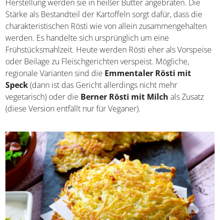
Rösti (vegan oder vegetarisch, selten fleischhaltig)
Rösti sind flache
Fladen aus geriebenen Kartoffeln
.
Zur Herstellung werden sie in heißer Butter angebraten.
Die Stärke als Bestandteil der Kartoffeln sorgt dafür, dass
die charakteristischen Rösti wie von allein
zusammengehalten werden. Es handelte sich
ursprünglich um eine Frühstücksmahlzeit. Heute werden
Rösti eher als Vorspeise oder Beilage zu Fleischgerichten
verspeist. Mögliche, regionale Varianten sind die
Emmentaler Rösti mit Speck
(dann ist das Gericht
allerdings nicht mehr vegetarisch) oder die
Berner Rösti
mit Milch
als Zusatz (diese Version entfällt nur für
Veganer).