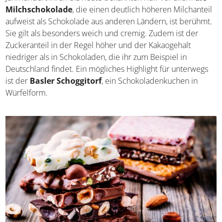
Schweizer Schokolade
Die Schweizer Schokolade genießt etwa seit dem 19.
Jahrhundert ihren bis heute bekannten Ruf. Vor allem
die
Milchschokolade
, die einen deutlich höheren
Milchanteil aufweist als Schokolade aus anderen Ländern,
ist berühmt. Sie gilt als besonders weich und cremig.
Zudem ist der Zuckeranteil in der Regel höher und der
Kakaogehalt niedriger als in Schokoladen, die ihr zum
Beispiel in Deutschland findet. Ein mögliches Highlight für
unterwegs ist der
Basler Schoggitorf
, ein
Schokoladenkuchen in Würfelform.