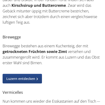
Sehenswürdigkeiten & Tipps zu Bern
Zuger Kirschtorte
Die Zuger Kirschtorte besteht aus mehreren Böden mit
Baiser und Biskuit. In der runden Torte finden sich aber
auch
Kirschsirup und Buttercreme
. Zwar wird das
Gebäck mitunter üppig mit Buttercreme bestrichen,
zeichnet sich aber trotzdem durch einen vergleichsweise
luftigen Teig aus.
Birewegge
Birewegge bestehen aus einem Kuchenteig, der mit
getrockneten Früchten sowie Zimt
versehen und
zusammengerollt wird. Er kommt aus Luzern und das
Obst erster Wahl sind Birnen.