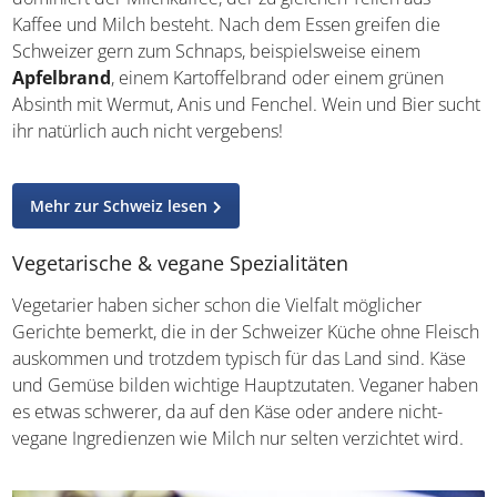
Das Nationalgetränk in der Schweiz besteht aus
Molke
und Kohlensäure
und trägt den Namen „Rivella“. Auch
„Gazosa“, eine süße Limonade mit Kohlensäure, ist
allgegenwärtig. Ihr habt hierbei die Wahl zwischen
verschiedenen Geschmacksrichtungen wie Zitrone,
Himbeere oder Mandarine. In puncto Heißgetränke
dominiert der Milchkaffee, der zu gleichen Teilen aus
Kaffee und Milch besteht. Nach dem Essen greifen die
Schweizer gern zum Schnaps, beispielsweise einem
Apfelbrand
, einem Kartoffelbrand oder einem grünen
Absinth mit Wermut, Anis und Fenchel. Wein und Bier
sucht ihr natürlich auch nicht vergebens!
Mehr zur Schweiz lesen
Vegetarische & vegane Spezialitäten
Vegetarier haben sicher schon die Vielfalt möglicher