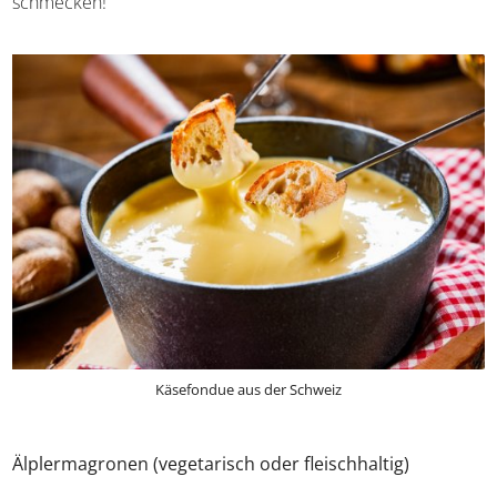
dazu kommen Weißwein und Kirschwasser sowie
verschiedene Gewürze. In diese Flüssigkeit taucht ihr auf
eine Fonduegabel
aufgespießte Brotstückchen
. Je
nach verwendeter Käsesorte kann das Fondue jedes Mal
anders schmecken!
Käsefondue aus der Schweiz