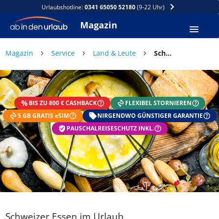
Urlaubshotline:
0341 65050 52180
(9-22 Uhr)
Magazin
×
Magazin
Service
Land & Leute
Schweizer Essen im Urlaub
DEIN SOMMER ZAHLT SICH
AUS
BIS ZU 800 € CASHBACK
FLEXIBEL STORNIEREN
Exklusiv: Nur in der ab in den urlaub App
5 GB GRATIS eSIM
☀️ Bis zu 1.000 € Sommer Cashback
NIRGENDWO GÜNSTIGER GARANTIE
📱 App gratis herunterladen
PAUSCHALREISESCHUTZ INKL.
🧝 Konto anlegen oder einloggen
✅ Sommer Cashback ist automatisch aktiviert
Schweizer Essen im Urlaub