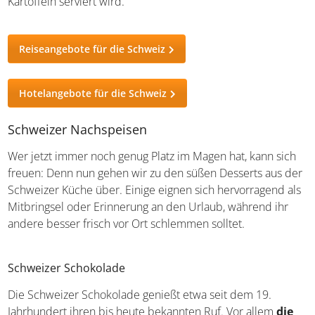
übliches Essen. Es sei denn natürlich, ihr seid in der
Region am Bodensee unterwegs! Hier gibt es „Egli-
Knusperli“, einen
im Bierteig frittierten Flussbarsch
,
der als zartes Filet zu Kartoffeln serviert wird.
Reiseangebote für die Schweiz
Hotelangebote für die Schweiz
Schweizer Nachspeisen
Wer jetzt immer noch genug Platz im Magen hat, kann sich
freuen: Denn nun gehen wir zu den süßen Desserts aus
der Schweizer Küche über. Einige eignen sich
hervorragend als Mitbringsel oder Erinnerung an den
Urlaub, während ihr andere besser frisch vor Ort
schlemmen solltet.