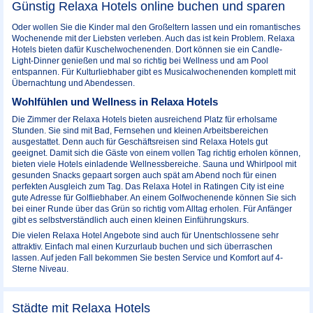
Günstig Relaxa Hotels online buchen und sparen
Oder wollen Sie die Kinder mal den Großeltern lassen und ein romantisches
Wochenende mit der Liebsten verleben. Auch das ist kein Problem. Relaxa
Hotels bieten dafür Kuschelwochenenden. Dort können sie ein Candle-
Light-Dinner genießen und mal so richtig bei Wellness und am Pool
entspannen. Für Kulturliebhaber gibt es Musicalwochenenden komplett mit
Übernachtung und Abendessen.
Wohlfühlen und Wellness in Relaxa Hotels
Die Zimmer der Relaxa Hotels bieten ausreichend Platz für erholsame
Stunden. Sie sind mit Bad, Fernsehen und kleinen Arbeitsbereichen
ausgestattet. Denn auch für Geschäftsreisen sind Relaxa Hotels gut
geeignet. Damit sich die Gäste von einem vollen Tag richtig erholen können,
bieten viele Hotels einladende Wellnessbereiche. Sauna und Whirlpool mit
gesunden Snacks gepaart sorgen auch spät am Abend noch für einen
perfekten Ausgleich zum Tag. Das Relaxa Hotel in Ratingen City ist eine
gute Adresse für Golfliebhaber. An einem Golfwochenende können Sie sich
bei einer Runde über das Grün so richtig vom Alltag erholen. Für Anfänger
gibt es selbstverständlich auch einen kleinen Einführungskurs.
Die vielen Relaxa Hotel Angebote sind auch für Unentschlossene sehr
attraktiv. Einfach mal einen Kurzurlaub buchen und sich überraschen
lassen. Auf jeden Fall bekommen Sie besten Service und Komfort auf 4-
Sterne Niveau.
Städte mit Relaxa Hotels