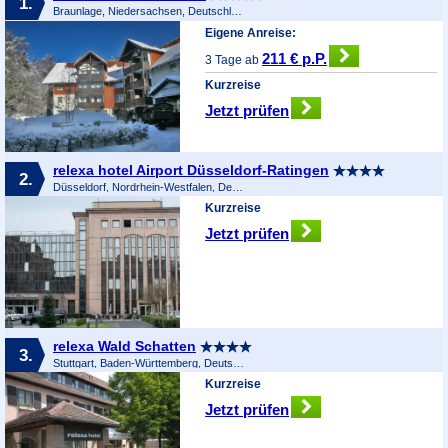
1.
Braunlage, Niedersachsen, Deutschland
Eigene Anreise:
211 € p.P.
3 Tage ab
Kurzreise
Jetzt prüfen
relexa hotel Airport Düsseldorf-Ratingen
2.
Düsseldorf, Nordrhein-Westfalen, Deutschland
Kurzreise
Jetzt prüfen
relexa Wald Schatten
3.
Stuttgart, Baden-Württemberg, Deutschland
Kurzreise
Jetzt prüfen