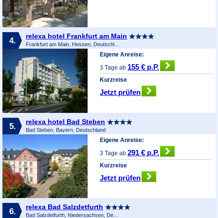
relexa hotel Frankfurt am Main
4.
Frankfurt am Main, Hessen, Deutschland
Eigene Anreise:
155 € p.P.
3 Tage ab
Kurzreise
Jetzt prüfen
relexa hotel Bad Steben
5.
Bad Steben, Bayern, Deutschland
Eigene Anreise:
291 € p.P.
3 Tage ab
Kurzreise
Jetzt prüfen
relexa Bad Salzdetfurth
6.
Bad Salzdetfurth, Niedersachsen, Deutschland