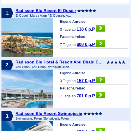
Radisson Blu Resort El Quseir
1.
El Quseir, Marsa Alam / El Queseir, Ägypten
Eigene Anreise:
138 € p.P.
3 Tage ab
Pauschalreise:
608 € p.P.
7 Tage ab
Radisson Blu Hotel & Resort Abu Dhabi Corniche
2.
Abu Dhabi, Abu Dhabi, Vereinigte Arabische Emirate
Eigene Anreise:
157 € p.P.
3 Tage ab
Pauschalreise:
701 € p.P.
7 Tage ab
Radisson Blu Resort Swinoujscie
3.
Swinoujscie, Polen (Sonstiges), Polen
Eigene Anreise: