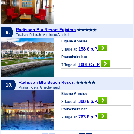
Radisson Blu Resort Fujairah
9.
Fujairah, Fujairah, Vereinigte Arabische Emirate
Eigene Anreise:
158 € p.P.
3 Tage ab
Pauschalreise:
1001 € p.P.
7 Tage ab
Radisson Blu Beach Resort
10.
Milatos, Kreta, Griechenland
Eigene Anreise:
308 € p.P.
3 Tage ab
Pauschalreise:
763 € p.P.
7 Tage ab