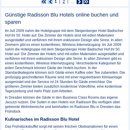
1
2
...
Günstige Radisson Blu Hotels online buchen und
sparen
Im Juli 2009 nahm die Hotelgruppe mit dem Steigenberger Hotel Badischer
Hof ihr 50. Hotel auf. Die Zimmer der Hotels sind mit edlen Materialen
ausgestattet und verführen mit ihrem exklusiven Design alle Sinne. In allen
Zimmern gibt es einen kostenfreien, Wireless Internetzugang. Im Juli 2009
nahm die Hotelgruppe mit dem Steigenberger Hotel Badischer Hof ihr 50.
Hotel auf. Die Zimmer der Hotels sind mit edlen Materialen ausgestattet und
verführen mit ihrem exklusiven Design alle Sinne. In allen Zimmern gibt es
einen kostenfreien, Wireless Internetzugang. Verschiedene Kategorien für
jeden Geschmack können Gäste der Hotels buchen. In der
Standardkategorie können sich Gäste einen Kaffee oder Tee zubereiten. Die
großzügig geschnittenen Räume sind mit einer regulierbaren Klimaanlage
ausgerüstet und der Service ist 24 Stunden für Gäste erreichbar. Die
größeren Zimmer bieten zusätzlich kostenlose Videofilme, eine kostenlose
Tageszeitung und mehr Platz zum Arbeiten.
In Dresden können die Gäste in den Business Class Rooms das eigene
Jacuzzi nutzen. Die Suiten in den Hotels von Radisson Blu verfügen über
getrennte Wohnbereiche und beinhalten im Radisson Blu in Dresden das
Frühstück.
Kulinarisches im Radisson Blu Hotel
Das Frühstücksbuffet sorgt mit seinen frischen Obstvariationen für einen