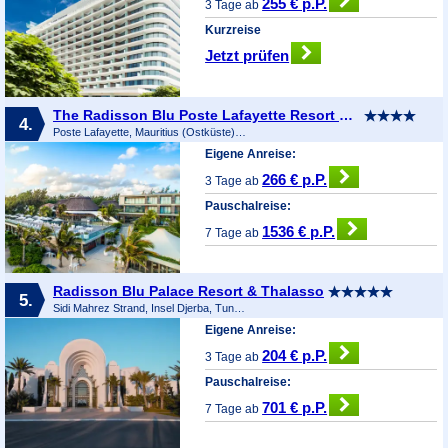
255 € p.P.
3 Tage ab
Kurzreise
Jetzt prüfen
The Radisson Blu Poste Lafayette Resort & Spa
4.
Poste Lafayette, Mauritius (Ostküste), Mauritius
Eigene Anreise:
266 € p.P.
3 Tage ab
Pauschalreise:
1536 € p.P.
7 Tage ab
Radisson Blu Palace Resort & Thalasso
5.
Sidi Mahrez Strand, Insel Djerba, Tunesien
Eigene Anreise:
204 € p.P.
3 Tage ab
Pauschalreise:
701 € p.P.
7 Tage ab