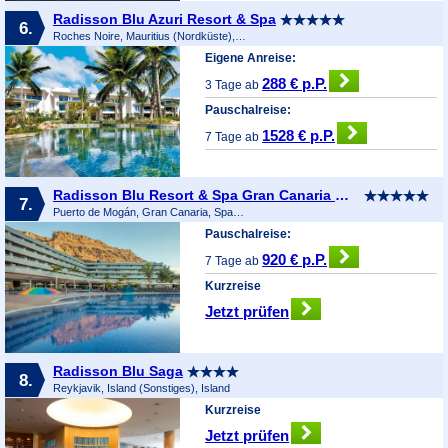
Radisson Blu Azuri Resort & Spa
6.
Roches Noire, Mauritius (Nordküste), Mauritius
Eigene Anreise:
288 € p.P.
3 Tage ab
Pauschalreise:
1528 € p.P.
7 Tage ab
Radisson Blu Resort & Spa Gran Canaria Mogan
7.
Puerto de Mogán, Gran Canaria, Spanien
Pauschalreise:
920 € p.P.
7 Tage ab
Kurzreise
Jetzt prüfen
Radisson Blu Saga
8.
Reykjavik, Island (Sonstiges), Island
Kurzreise
Jetzt prüfen