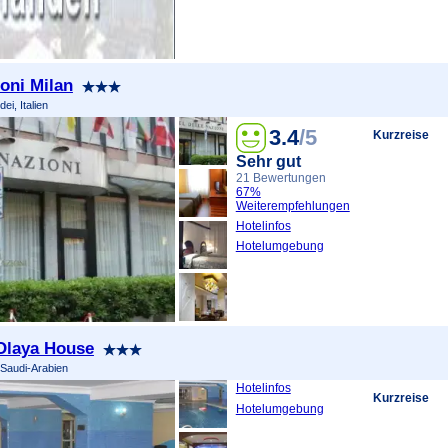
ioni Milan
ei, Italien
3.4
/5
Kurzreise
Sehr gut
21 Bewertungen
67%
Weiterempfehlungen
Hotelinfos
Hotelumgebung
 Olaya House
 Saudi-Arabien
Hotelinfos
Kurzreise
Hotelumgebung