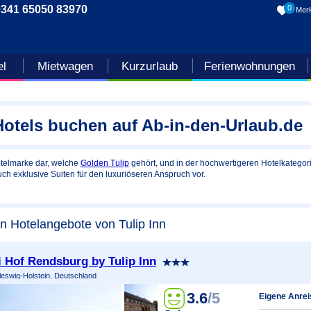
0341 65050 83970
0
Merk
el
Mietwagen
Kurzurlaub
Ferienwohnungen
Hotels buchen auf Ab-in-den-Urlaub.de
otelmarke dar, welche
Golden Tulip
gehört, und in der hochwertigeren Hotelkategori
h exklusive Suiten für den luxuriöseren Anspruch vor.
en Hotelangebote von Tulip Inn
li Hof Rendsburg by Tulip Inn
eswig-Holstein, Deutschland
3.6
/5
Eigene Anrei