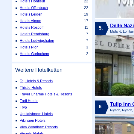
Hotels Honfleur
22
Hotels Offenbach
22
Hotels Leiden
19
Hotels Ajman
17
Delle Naz
5.
Hotels Roscoff
11
Mailand, Lombard
Hotels Rendsburg
7
Hotels Ludwigshafen
7
Hotels Plön
3
Hotels Gorinchem
2
Weitere Hotelketten
Taj Hotels & Resorts
Thistle Hotels
Travel Charme Hotels & Resorts
Treff Hotels
Tulip Inn
6.
Tryp
Riyadh, Riyadh,
Upstalsboom Hotels
Vikingen Hotels
Viva Wyndham Resorts
Viverde Hotels