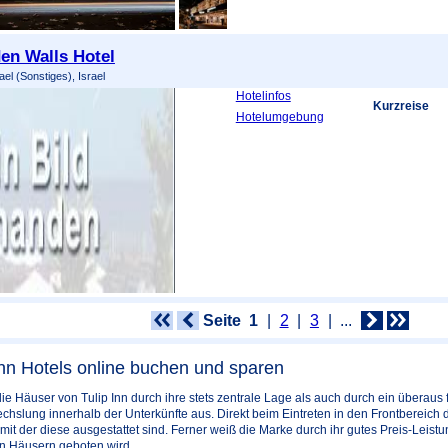
en Walls Hotel
ael (Sonstiges), Israel
Hotelinfos
Kurzreise
Hotelumgebung
Seite
1
2
3
...
Inn Hotels online buchen und sparen
ie Häuser von Tulip Inn durch ihre stets zentrale Lage als auch durch ein überaus 
slung innerhalb der Unterkünfte aus. Direkt beim Eintreten in den Frontbereich d
it der diese ausgestattet sind. Ferner weiß die Marke durch ihr gutes Preis-Leist
en Häusern geboten wird.