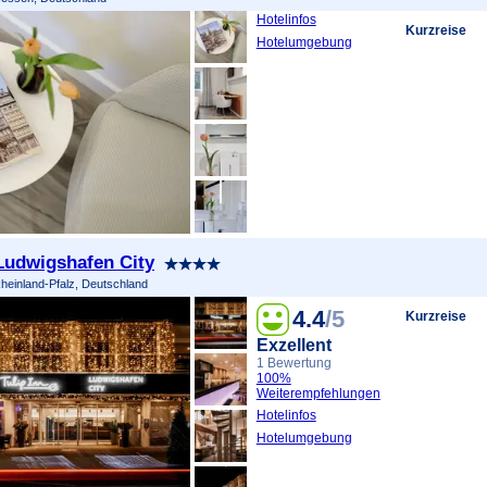
Hotelinfos
Kurzreise
Hotelumgebung
 Ludwigshafen City
heinland-Pfalz, Deutschland
4.4
/5
Kurzreise
Exzellent
1 Bewertung
100%
Weiterempfehlungen
Hotelinfos
Hotelumgebung