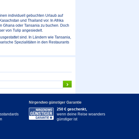
 einen individuell gebuchten Urlaub auf
Kasachstan und Thailand vor. In Afrika
, in Ghana oder Tansania zu buchen. Doch
r von Tulip angesiedelt.
ausgestattet sind. In Ländern wie Tansania,
rische Spezialitäten in den Restaurants
Nirgendwo günstiger Garantie
250 € geschenkt,
itsstandards
wenn deine Reise woanders
en
günstiger ist