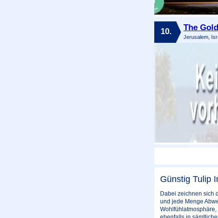
The Gold
10.
Jerusalem, Isr
Günstig Tulip 
Dabei zeichnen sich d
und jede Menge Abwech
Wohlfühlatmosphäre, m
ebenfalls in sämtlich