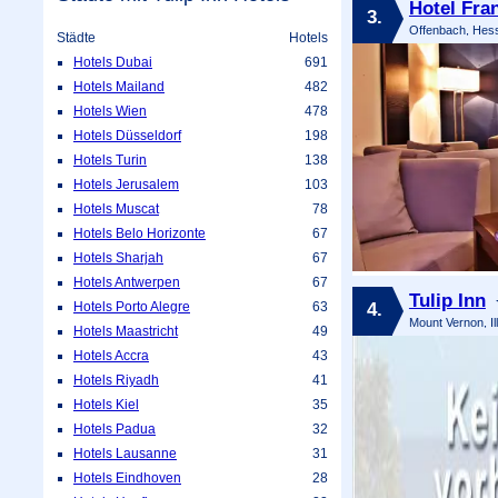
Hotel Fran
3.
Offenbach, Hes
Städte
Hotels
Hotels Dubai
691
Hotels Mailand
482
Hotels Wien
478
Hotels Düsseldorf
198
Hotels Turin
138
Hotels Jerusalem
103
Hotels Muscat
78
Hotels Belo Horizonte
67
Hotels Sharjah
67
Hotels Antwerpen
67
Tulip Inn
4.
Hotels Porto Alegre
63
Mount Vernon, Il
Hotels Maastricht
49
Hotels Accra
43
Hotels Riyadh
41
Hotels Kiel
35
Hotels Padua
32
Hotels Lausanne
31
Hotels Eindhoven
28