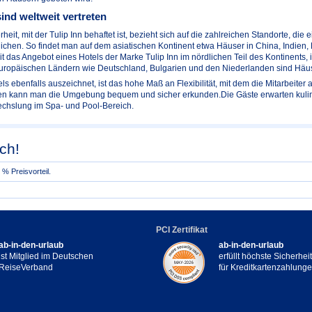
sind weltweit vertreten
eit, mit der Tulip Inn behaftet ist, bezieht sich auf die zahlreichen Standorte, die
lichen. So findet man auf dem asiatischen Kontinent etwa Häuser in China, Indien, 
it das Angebot eines Hotels der Marke Tulip Inn im nördlichen Teil des Kontinents
europäischen Ländern wie Deutschland, Bulgarien und den Niederlanden sind Häuse
ls ebenfalls auszeichnet, ist das hohe Maß an Flexibilität, mit dem die Mitarbeiter 
en kann man die Umgebung bequem und sicher erkunden.Die Gäste erwarten kulina
chslung im Spa- und Pool-Bereich.
ch!
% Preisvorteil.
PCI Zertifikat
ab-in-den-urlaub
ab-in-den-urlaub
ist Mitglied im Deutschen
erfüllt höchste Sicherhe
ReiseVerband
für Kreditkartenzahlung