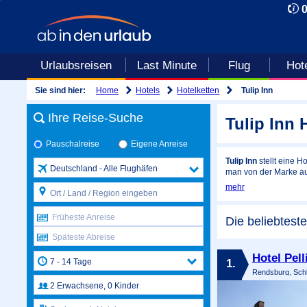
Urlaubsreisen
Last Minute
Flug
Hot
Home
Hotels
Hotelketten
Sie sind hier:
Tulip Inn
Ihre Reise-Suche
Tulip Inn 
Pauschalreise
Eigene Anreise
Tulip Inn
stellt eine H
Deutschland - Alle Flughäfen
man von der Marke auc
mehr
Früheste Anreise
Die beliebtest
Späteste Abreise
Hotel Pel
1.
Rendsburg, Schl