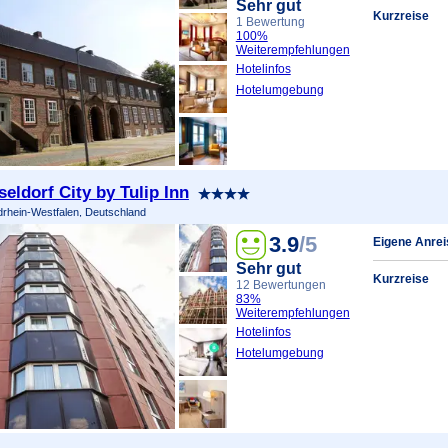
Sehr gut
Kurzreise
1 Bewertung
100%
Weiterempfehlungen
Hotelinfos
Hotelumgebung
eldorf City by Tulip Inn
drhein-Westfalen, Deutschland
3.9
/5
Eigene Anrei
Sehr gut
Kurzreise
12 Bewertungen
83%
Weiterempfehlungen
Hotelinfos
Hotelumgebung