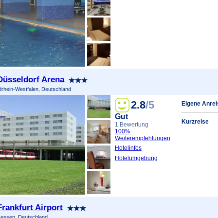
 Düsseldorf Arena
drhein-Westfalen, Deutschland
2.8
/5
Eigene Anrei
Gut
Kurzreise
1 Bewertung
100%
Weiterempfehlungen
Hotelinfos
Hotelumgebung
Frankfurt Airport
Hessen, Deutschland