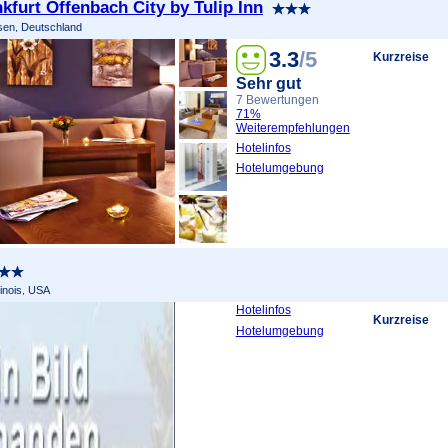
kfurt Offenbach City by Tulip Inn
sen, Deutschland
3.3
/5
Kurzreise
Sehr gut
7 Bewertungen
71%
Weiterempfehlungen
Hotelinfos
Hotelumgebung
linois, USA
Hotelinfos
Kurzreise
Hotelumgebung