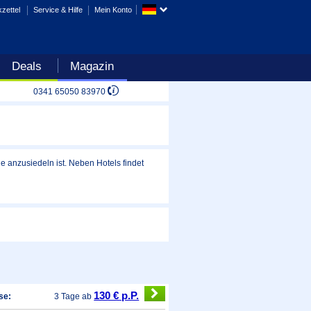
zettel
Service & Hilfe
Mein Konto
Deals
Magazin
0341 65050 83970
e anzusiedeln ist. Neben Hotels findet
130 € p.P.
se:
3 Tage ab