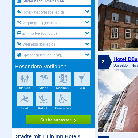
Hotelkategorie (beliebig)
Verpflegung (beliebig)
Zimmertyp (beliebig)
Wellness (beliebig)
Sportangebot (beliebig)
Hotel Düss
2.
Düsseldorf, Nor
Besondere Vorlieben
für Kids
Strand
Meerblick
Club
Pool
Rutsche
Barrierefrei
Suche anpassen
Städte mit Tulip Inn Hotels