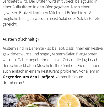
Mix aus Gehacktem vom Schwein und Rind
, das
gemeinsam mit Salz, Pfeffer, Semmelbröseln und Sahne
verknetet wird. Der Braten wird mit Speck belegt und in
einer Auflaufform in den Ofen gegeben. Nach einer
gewissen Bratzeit kommen Milch und Brühe hinzu. Als
mögliche Beilagen werden meist Salat oder Salzkartoffeln
gereicht.
Austern (fischhaltig)
Austern sind in Dänemark so beliebt, dass ihnen ein
Festival gewidmet wurde und sogar „Austern-Safaris“
angeboten werden. Dabei begebt ihr euch vor Ort auf die
Jagd nach den schmackhaften Muscheln. Ihr könnt das
Gericht aber auch einfach in einem Restaurant probieren.
Vor allem in
Gegenden um den Limfjord
kommt ihr
kaum drumherum!