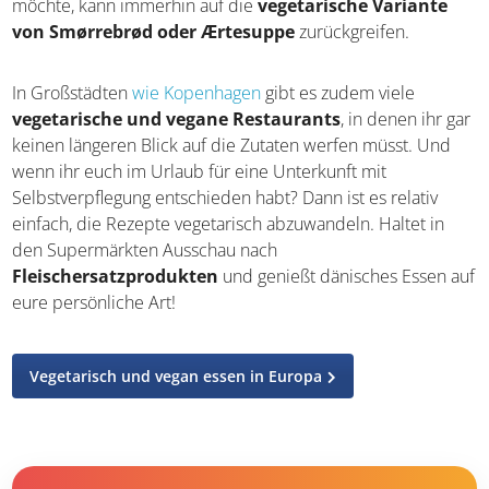
können sie
auf die internationale Küche
ausweichen
, die in fast allen größeren Städten in
Restaurants zu finden ist. Wer das nicht möchte, kann
immerhin auf die
vegetarische Variante von
Smørrebrød oder Ærtesuppe
zurückgreifen.
In Großstädten
wie Kopenhagen
gibt es zudem viele
vegetarische und vegane Restaurants
, in denen ihr
gar keinen längeren Blick auf die Zutaten werfen müsst.
Und wenn ihr euch im Urlaub für eine Unterkunft mit
Selbstverpflegung entschieden habt? Dann ist es relativ
einfach, die Rezepte vegetarisch abzuwandeln. Haltet in
den Supermärkten Ausschau nach
Fleischersatzprodukten
und genießt dänisches Essen
auf eure persönliche Art!
Vegetarisch und vegan essen in Europa