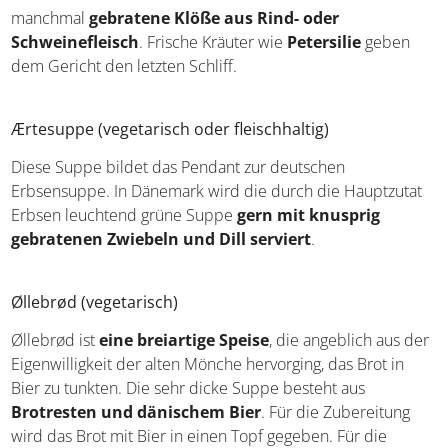
von Hühnchenteilen entsteht. Die Brühe wird mit
frischem Gemüse und Knödeln
zubereitet. Dazu
kommen manchmal
gebratene Klöße aus Rind- oder
Schweinefleisch
. Frische Kräuter wie
Petersilie
geben
dem Gericht den letzten Schliff.
Ærtesuppe (vegetarisch oder fleischhaltig)
Diese Suppe bildet das Pendant zur deutschen
Erbsensuppe. In Dänemark wird die durch die
Hauptzutat Erbsen leuchtend grüne Suppe
gern mit
knusprig gebratenen Zwiebeln und Dill serviert
.
Øllebrød (vegetarisch)
Øllebrød ist
eine breiartige Speise
, die angeblich aus
der Eigenwilligkeit der alten Mönche hervorging, das Brot
in Bier zu tunkten. Die sehr dicke Suppe besteht aus
Brotresten und dänischem Bier
. Für die Zubereitung