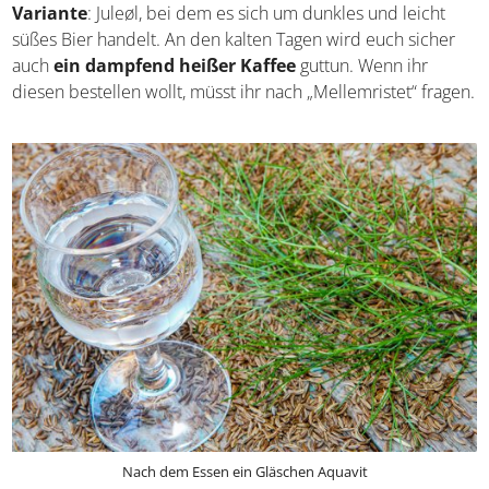
Brauereien hergestellt.
Zur Weihnachtszeit gibt es
eine spezielle Variante
: Juleøl, bei dem es sich um
dunkles und leicht süßes Bier handelt. An den kalten
Tagen wird euch sicher auch
ein dampfend heißer
Kaffee
guttun. Wenn ihr diesen bestellen wollt, müsst ihr
nach „Mellemristet“ fragen.