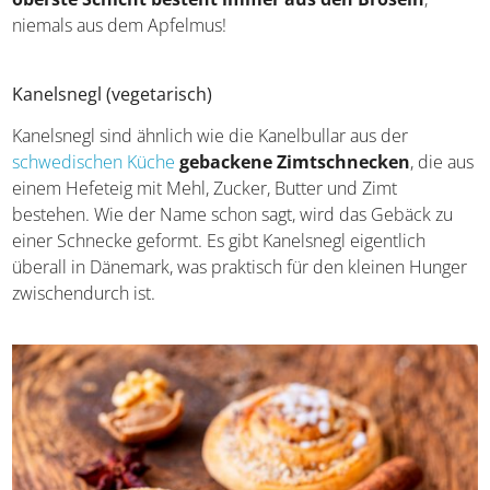
nun abwechselnd in ein Glas geschichtet. Wichtig dabei:
Die oberste Schicht besteht immer aus den Bröseln
,
niemals aus dem Apfelmus!
Kanelsnegl (vegetarisch)
Kanelsnegl sind ähnlich wie die Kanelbullar aus der
schwedischen Küche
gebackene Zimtschnecken
, die
aus einem Hefeteig mit Mehl, Zucker, Butter und Zimt
bestehen. Wie der Name schon sagt, wird das Gebäck zu
einer Schnecke geformt. Es gibt Kanelsnegl eigentlich
überall in Dänemark, was praktisch für den kleinen
Hunger zwischendurch ist.