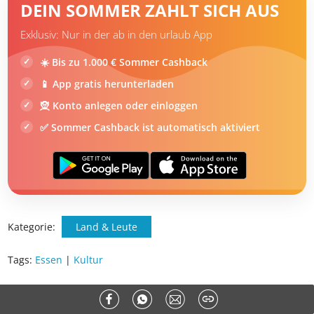
DEIN SOMMER ZAHLT SICH AUS
Exklusiv: Nur in der ab in den urlaub App
☀️ Bis zu 1.000 € Sommer Cashback
📱 App gratis herunterladen
🧝 Konto anlegen oder einloggen
✅ Sommer Cashback ist automatisch aktiviert
Kategorie:
Land & Leute
Tags:
Essen
|
Kultur