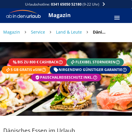
Urlaubshotline:
0341 65050 52180
(9-22 Uhr)
Magazin
×
Magazin
Service
Land & Leute
Dänisches Essen im Urlaub
DEIN SOMMER ZAHLT SICH
AUS
BIS ZU 800 € CASHBACK
FLEXIBEL STORNIEREN
Exklusiv: Nur in der ab in den urlaub App
5 GB GRATIS eSIM
☀️ Bis zu 1.000 € Sommer Cashback
NIRGENDWO GÜNSTIGER GARANTIE
📱 App gratis herunterladen
PAUSCHALREISESCHUTZ INKL.
🧝 Konto anlegen oder einloggen
✅ Sommer Cashback ist automatisch aktiviert
Dänisches Essen im Urlaub