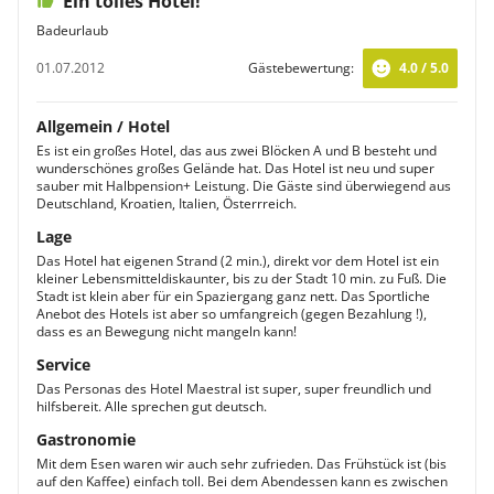
Ein tolles Hotel!
Badeurlaub
01.07.2012
Gästebewertung:
4.0 / 5.0
Allgemein / Hotel
Es ist ein großes Hotel, das aus zwei Blöcken A und B besteht und
wunderschönes großes Gelände hat. Das Hotel ist neu und super
sauber mit Halbpension+ Leistung. Die Gäste sind überwiegend aus
Deutschland, Kroatien, Italien, Österrreich.
Lage
Das Hotel hat eigenen Strand (2 min.), direkt vor dem Hotel ist ein
kleiner Lebensmitteldiskaunter, bis zu der Stadt 10 min. zu Fuß. Die
Stadt ist klein aber für ein Spaziergang ganz nett. Das Sportliche
Anebot des Hotels ist aber so umfangreich (gegen Bezahlung !),
dass es an Bewegung nicht mangeln kann!
Service
Das Personas des Hotel Maestral ist super, super freundlich und
hilfsbereit. Alle sprechen gut deutsch.
Gastronomie
Mit dem Esen waren wir auch sehr zufrieden. Das Frühstück ist (bis
auf den Kaffee) einfach toll. Bei dem Abendessen kann es zwischen