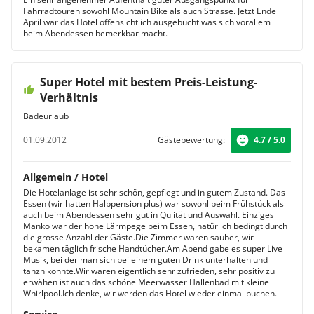
Fahrradtouren sowohl Mountain Bike als auch Strasse. Jetzt Ende
April war das Hotel offensichtlich ausgebucht was sich vorallem
beim Abendessen bemerkbar macht.
Super Hotel mit bestem Preis-Leistung-
Verhältnis
Badeurlaub
01.09.2012
Gästebewertung:
4.7 / 5.0
Allgemein / Hotel
Die Hotelanlage ist sehr schön, gepflegt und in gutem Zustand. Das
Essen (wir hatten Halbpension plus) war sowohl beim Frühstück als
auch beim Abendessen sehr gut in Qulität und Auswahl. Einziges
Manko war der hohe Lärmpege beim Essen, natürlich bedingt durch
die grosse Anzahl der Gäste.Die Zimmer waren sauber, wir
bekamen täglich frische Handtücher.Am Abend gabe es super Live
Musik, bei der man sich bei einem guten Drink unterhalten und
tanzn konnte.Wir waren eigentlich sehr zufrieden, sehr positiv zu
erwähen ist auch das schöne Meerwasser Hallenbad mit kleine
Whirlpool.Ich denke, wir werden das Hotel wieder einmal buchen.