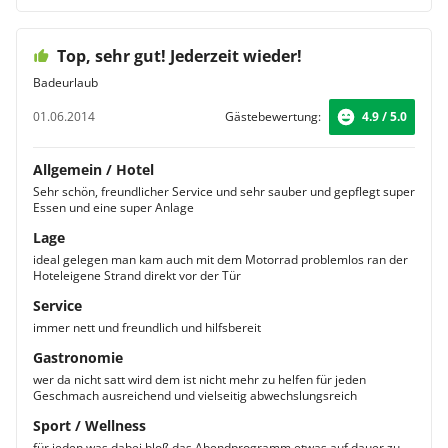
Top, sehr gut! Jederzeit wieder!
Badeurlaub
01.06.2014
Gästebewertung:
4.9 / 5.0
Allgemein / Hotel
Sehr schön, freundlicher Service und sehr sauber und gepflegt super
Essen und eine super Anlage
Lage
ideal gelegen man kam auch mit dem Motorrad problemlos ran der
Hoteleigene Strand direkt vor der Tür
Service
immer nett und freundlich und hilfsbereit
Gastronomie
wer da nicht satt wird dem ist nicht mehr zu helfen für jeden
Geschmach ausreichend und vielseitig abwechslungsreich
Sport / Wellness
für jeden was dabei bloß das Abendprogramm etwas auf dauer zu