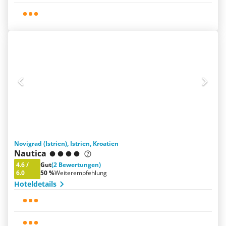
Novigrad (Istrien), Istrien, Kroatien
Nautica
4.6
/
Gut
(2 Bewertungen)
6.0
50 %
Weiterempfehlung
Hoteldetails