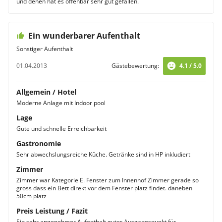
und denen hat es offenbar sehr gut gefallen.
Ein wunderbarer Aufenthalt
Sonstiger Aufenthalt
01.04.2013
Gästebewertung:
4.1 / 5.0
Allgemein / Hotel
Moderne Anlage mit Indoor pool
Lage
Gute und schnelle Erreichbarkeit
Gastronomie
Sehr abwechslungsreiche Küche. Getränke sind in HP inkludiert
Zimmer
Zimmer war Kategorie E. Fenster zum Innenhof Zimmer gerade so
gross dass ein Bett direkt vor dem Fenster platz findet. daneben
50cm platz
Preis Leistung / Fazit
Ein sehr angenehmer Aufenthalt guter Ausgangspunkt für