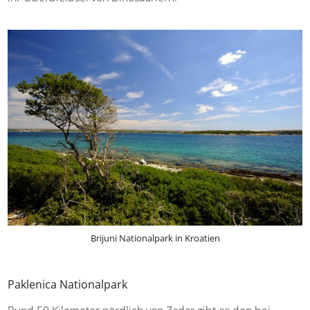
werden und ist dank der Elefanten, Esel oder Zebras vor
allem für Familien mit Kindern ein begehrtes Ausflugsziel.
Zudem könnt ihr im Brijuni Nationalpark wandern, die
über 250 Vogelarten beobachten und
Ausgrabungsstätten
aus allen möglichen Epochen
besuchen – beispielsweise findet ihr Überbleibsel von
Dinosauriern.