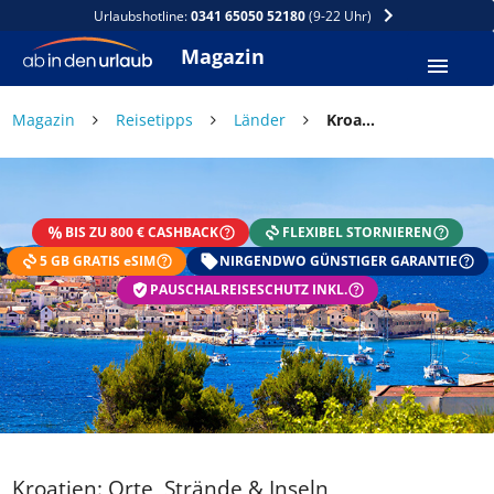
Urlaubshotline:
0341 65050 52180
(9-22 Uhr)
Magazin
Magazin
Reisetipps
Länder
Kroatien: Orte, Strände & Inseln
DEIN SOMMER ZAHLT SICH
AUS
BIS ZU 800 € CASHBACK
FLEXIBEL STORNIEREN
Exklusiv: Nur in der ab in den urlaub App
5 GB GRATIS eSIM
☀️ Bis zu 1.000 € Sommer Cashback
NIRGENDWO GÜNSTIGER GARANTIE
📱 App gratis herunterladen
PAUSCHALREISESCHUTZ INKL.
🧝 Konto anlegen oder einloggen
✅ Sommer Cashback ist automatisch aktiviert
Kroatien: Orte, Strände & Inseln