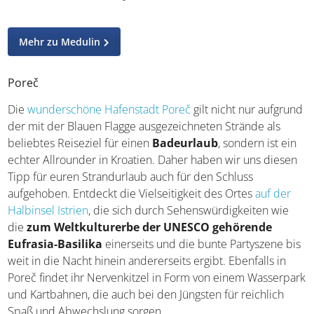
einen Schatz für Urlauber, die sich für die Vergangenheit
des Ortes interessieren: Hier findet sich eine
Ausgrabungsstätte mit Bauten, die aus dem 1.
Jahrhundert nach Christus stammen.
Mehr zu Medulin
Poreč
Die
wunderschöne Hafenstadt Poreč
gilt nicht nur
aufgrund der mit der Blauen Flagge ausgezeichneten
Strände als beliebtes Reiseziel für einen
Badeurlaub
,
sondern ist ein echter Allrounder in Kroatien. Daher
haben wir uns diesen Tipp für euren Strandurlaub auch
für den Schluss aufgehoben. Entdeckt die Vielseitigkeit
des Ortes
auf der Halbinsel Istrien
, die sich durch
Sehenswürdigkeiten wie die
zum Weltkulturerbe der
UNESCO gehörende Eufrasia-Basilika
einerseits und