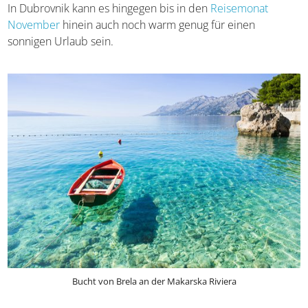
das Land lautet,
zwischen April und September
anzureisen. Während dieses Zeitraums habt ihr die
größten Chancen auf gutes Wetter und ein angenehmes
Klima. Abhängig vom genauen Reiseziel kann die
empfohlene Reisezeit leicht abweichen. So startet in Krk
und Pula die Hauptsaison beispielsweise etwas später,
meist geht es hier erst ab Mai in die Hochzeit. In
Dubrovnik kann es hingegen bis in den
Reisemonat
November
hinein auch noch warm genug für einen
sonnigen Urlaub sein.