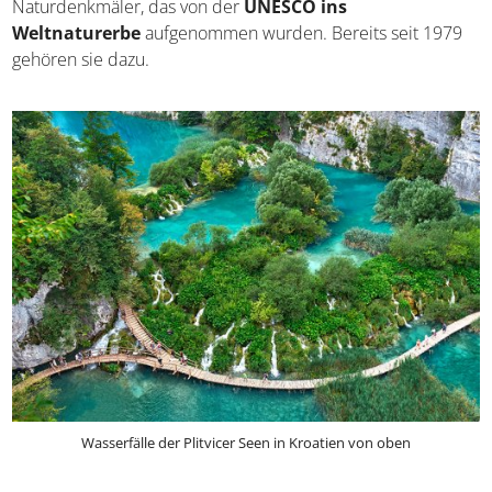
teilweise durch Pfade oder Wasserfälle auf natürliche
Weise voneinander getrennt. In der idyllischen Kulisse
fühlen sich Wölfe, Bären und Wildschweine pudelwohl.
Ebenso wachsen hier allein mehr als 50 verschiedene
Orchideenarten, darunter geschützte und seltene
Pflanzen. Die Plitvicer Seen markieren übrigens eines der
ersten Naturdenkmäler, das von der
UNESCO ins
Weltnaturerbe
aufgenommen wurden. Bereits seit 1979
gehören sie dazu.