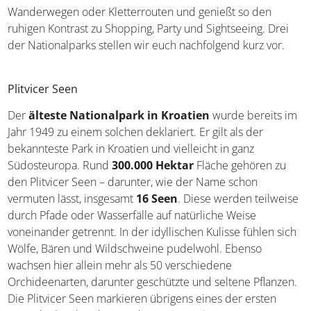
Insgesamt gibt es
acht Nationalparks sowie elf
Naturparks
in dem südosteuropäischen Land. Einige
davon liegen in unmittelbarer Nähe typischer
Urlaubsorte, so dass sich ein Tagesausflug – manchmal
per Fähre – anbietet. Entdeckt die artenreiche Vielfalt
Kroatiens auf den Wanderwegen oder Kletterrouten und
genießt so den ruhigen Kontrast zu Shopping, Party und
Sightseeing. Drei der Nationalparks stellen wir euch
nachfolgend kurz vor.
Plitvicer Seen
Der
älteste Nationalpark in Kroatien
wurde bereits
im Jahr 1949 zu einem solchen deklariert. Er gilt als der
bekannteste Park in Kroatien und vielleicht in ganz
Südosteuropa. Rund
300.000 Hektar
Fläche gehören zu
den Plitvicer Seen – darunter, wie der Name schon
vermuten lässt, insgesamt
16 Seen
. Diese werden