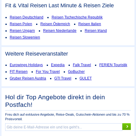
Fit & Vital Reisen Last Minute & Reisen Ziele
Reisen Deutschland
Reisen Tschechische Republik
Reisen Polen
Reisen Österreich
Reisen Italien
Reisen Ungarn
Reisen Niederlande
Reisen Irland
Reisen Slowenien
Weitere Reiseveranstalter
Eurowings Holidays
Expedia
Falk Travel
FERIEN Touristik
FIT Reisen
For You Travel
GoBucher
Gruber Reisen Austria
GTI Travel
GULET
Hol dir Top Angebote direkt in dein
Postfach!
Freu dich auf exklusive Angebote, Reise-Deals, Gutschein-Aktionen und bis zu 70 %
Preisvorteil.