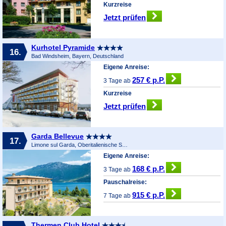
Kurzreise
Jetzt prüfen
Kurhotel Pyramide
16.
Bad Windsheim, Bayern, Deutschland
Eigene Anreise:
257 € p.P.
3 Tage ab
Kurzreise
Jetzt prüfen
Garda Bellevue
17.
Limone sul Garda, Oberitalienische Seen & Gardasee, Italien
Eigene Anreise:
168 € p.P.
3 Tage ab
Pauschalreise:
915 € p.P.
7 Tage ab
Thermen Club Hotel