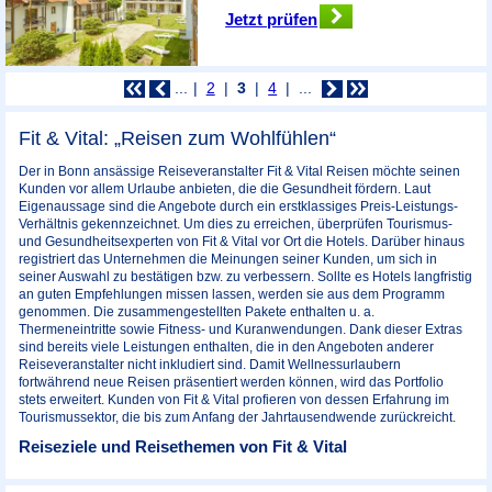
Jetzt prüfen
...
2
3
4
...
Fit & Vital: „Reisen zum Wohlfühlen“
Der in Bonn ansässige Reiseveranstalter Fit & Vital Reisen möchte seinen
Kunden vor allem Urlaube anbieten, die die Gesundheit fördern. Laut
Eigenaussage sind die Angebote durch ein erstklassiges Preis-Leistungs-
Verhältnis gekennzeichnet. Um dies zu erreichen, überprüfen Tourismus-
und Gesundheitsexperten von Fit & Vital vor Ort die Hotels. Darüber hinaus
registriert das Unternehmen die Meinungen seiner Kunden, um sich in
seiner Auswahl zu bestätigen bzw. zu verbessern. Sollte es Hotels langfristig
an guten Empfehlungen missen lassen, werden sie aus dem Programm
genommen. Die zusammengestellten Pakete enthalten u. a.
Thermeneintritte sowie Fitness- und Kuranwendungen. Dank dieser Extras
sind bereits viele Leistungen enthalten, die in den Angeboten anderer
Reiseveranstalter nicht inkludiert sind. Damit Wellnessurlaubern
fortwährend neue Reisen präsentiert werden können, wird das Portfolio
stets erweitert. Kunden von Fit & Vital profieren von dessen Erfahrung im
Tourismussektor, die bis zum Anfang der Jahrtausendwende zurückreicht.
Reiseziele und Reisethemen von Fit & Vital