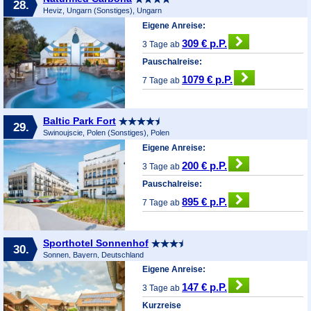
28.
Heviz, Ungarn (Sonstiges), Ungarn
Eigene Anreise:
309 € p.P.
3 Tage ab
Pauschalreise:
1079 € p.P.
7 Tage ab
Baltic Park Fort
29.
Swinoujscie, Polen (Sonstiges), Polen
Eigene Anreise:
200 € p.P.
3 Tage ab
Pauschalreise:
895 € p.P.
7 Tage ab
Sporthotel Sonnenhof
30.
Sonnen, Bayern, Deutschland
Eigene Anreise:
147 € p.P.
3 Tage ab
Kurzreise