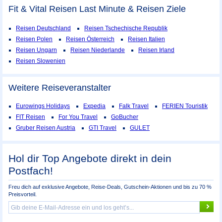
Fit & Vital Reisen Last Minute & Reisen Ziele
Reisen Deutschland
Reisen Tschechische Republik
Reisen Polen
Reisen Österreich
Reisen Italien
Reisen Ungarn
Reisen Niederlande
Reisen Irland
Reisen Slowenien
Weitere Reiseveranstalter
Eurowings Holidays
Expedia
Falk Travel
FERIEN Touristik
FIT Reisen
For You Travel
GoBucher
Gruber Reisen Austria
GTI Travel
GULET
Hol dir Top Angebote direkt in dein
Postfach!
Freu dich auf exklusive Angebote, Reise-Deals, Gutschein-Aktionen und bis zu 70 %
Preisvorteil.