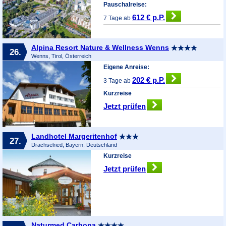
Pauschalreise:
612 € p.P.
7 Tage ab
Alpina Resort Nature & Wellness Wenns
26.
Wenns, Tirol, Österreich
Eigene Anreise:
202 € p.P.
3 Tage ab
Kurzreise
Jetzt prüfen
Landhotel Margeritenhof
27.
Drachselried, Bayern, Deutschland
Kurzreise
Jetzt prüfen
Naturmed Carbona