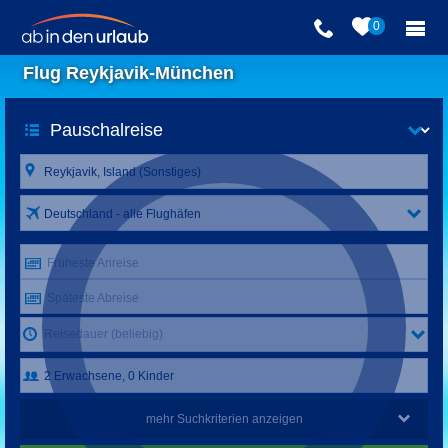
0
Flug Reykjavik-München
Deutschland - alle Flughäfen
Früheste Anreise
Späteste Abreise
Reisedauer (beliebig)
mehr Suchkriterien anzeigen