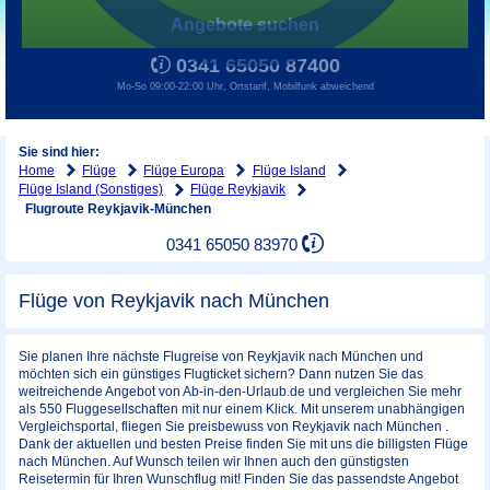
Angebote suchen
0341 65050 87400
Mo-So 09:00-22:00 Uhr, Ortstarif, Mobilfunk abweichend
Sie sind hier:
Home
Flüge
Flüge Europa
Flüge Island
Flüge Island (Sonstiges)
Flüge Reykjavik
Flugroute Reykjavik-München
0341 65050 83970
Flüge von Reykjavik nach München
Sie planen Ihre nächste Flugreise von Reykjavik nach München und
möchten sich ein günstiges Flugticket sichern? Dann nutzen Sie das
weitreichende Angebot von Ab-in-den-Urlaub.de und vergleichen Sie mehr
als 550 Fluggesellschaften mit nur einem Klick. Mit unserem unabhängigen
Vergleichsportal, fliegen Sie preisbewuss von Reykjavik nach München .
Dank der aktuellen und besten Preise finden Sie mit uns die billigsten Flüge
nach München. Auf Wunsch teilen wir Ihnen auch den günstigsten
Reisetermin für Ihren Wunschflug mit! Finden Sie das passendste Angebot