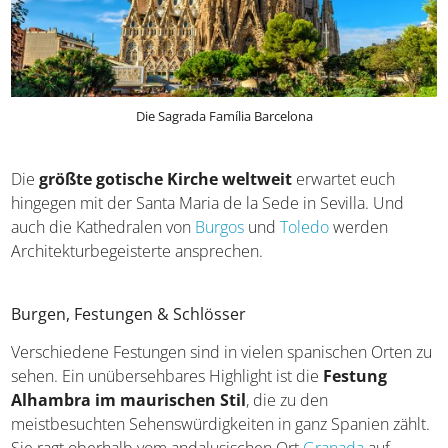
Die Sagrada Família Barcelona
Die
größte gotische Kirche weltweit
erwartet euch
hingegen mit der Santa Maria de la Sede in Sevilla. Und
auch die Kathedralen von
Burgos
und
Toledo
werden
Architekturbegeisterte ansprechen.
Burgen, Festungen & Schlösser
Verschiedene Festungen sind in vielen spanischen Orten
zu sehen. Ein unübersehbares Highlight ist die
Festung
Alhambra im maurischen Stil
, die zu den
meistbesuchten Sehenswürdigkeiten in ganz Spanien
zählt. Sie ragt oberhalb vom andalusischen Ort
Granada
auf einem mächtigen Hügel, eingerahmt von grünen