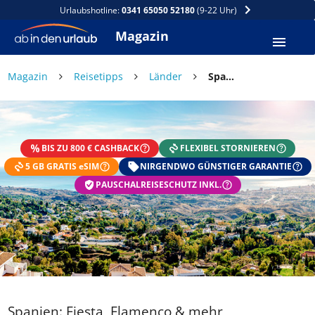
Urlaubshotline:
0341 65050 52180
(9-22 Uhr)
Magazin
Magazin
Reisetipps
Länder
Spanien: Fiesta, Flamenco & mehr
DEIN SOMMER ZAHLT SICH
AUS
BIS ZU 800 € CASHBACK
FLEXIBEL STORNIEREN
Exklusiv: Nur in der ab in den urlaub App
5 GB GRATIS eSIM
☀️ Bis zu 1.000 € Sommer Cashback
NIRGENDWO GÜNSTIGER GARANTIE
📱 App gratis herunterladen
PAUSCHALREISESCHUTZ INKL.
🧝 Konto anlegen oder einloggen
✅ Sommer Cashback ist automatisch aktiviert
Spanien: Fiesta, Flamenco & mehr