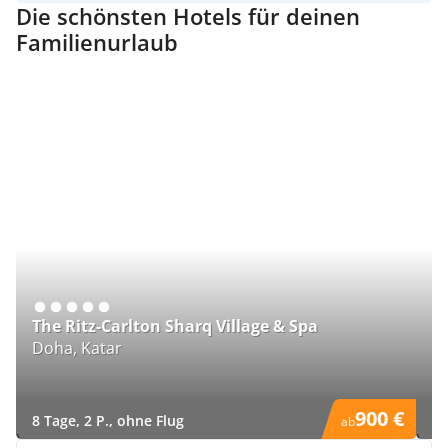
Die schönsten Hotels für deinen
Familienurlaub
M
The Ritz-Carlton Sharq Village & Spa
T
Doha, Katar
Ma
900 €
8 Tage, 2 P., ohne Flug
8 
ab
)
)