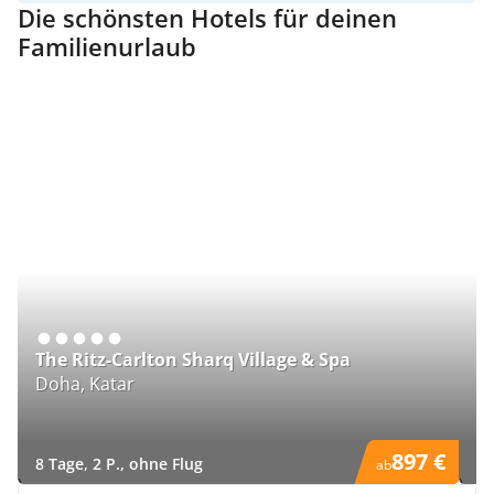
Die schönsten Hotels für deinen
Familienurlaub
M
The Ritz-Carlton Sharq Village & Spa
T
Doha, Katar
Ma
897 €
8 Tage, 2 P., ohne Flug
8 
ab
)
)