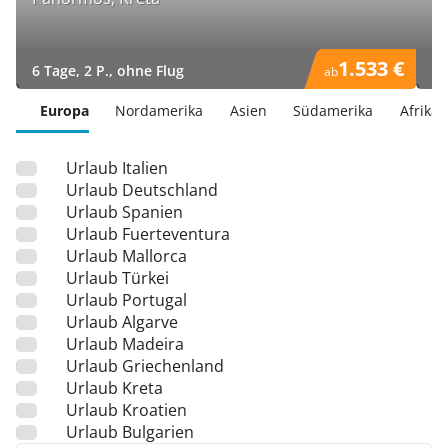
1.533 €
6 Tage, 2 P., ohne Flug
6 
ab
)
)
Europa
Nordamerika
Asien
Südamerika
Afrika
Urlaub Italien
Urlaub Deutschland
Urlaub Spanien
Urlaub Fuerteventura
Urlaub Mallorca
Urlaub Türkei
Urlaub Portugal
Urlaub Algarve
Urlaub Madeira
Urlaub Griechenland
Urlaub Kreta
Urlaub Kroatien
Urlaub Bulgarien