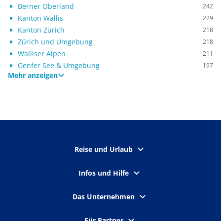
Berner Oberland
242
Kanton Wallis
229
Kanton Zürich
218
Zürich und Umgebung
218
Walliser Alpen
211
Genfer See & Umgebung
197
Mehr anzeigen
Reise und Urlaub
Infos und Hilfe
Das Unternehmen
Für Partner