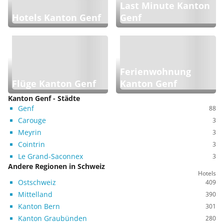
Last Minute Kanton
Hotels Kanton Genf
Genf
Ferienwohnung
Flüge Kanton Genf
Kanton Genf
Kanton Genf - Städte
Genf
88
Carouge
3
Meyrin
3
Cointrin
3
Le Grand-Saconnex
3
Andere Regionen in Schweiz
Hotels
Ostschweiz
409
Mittelland
390
Kanton Bern
301
Kanton Graubünden
280