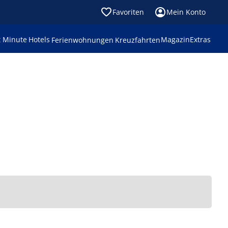
Favoriten
Mein Konto
t Minute
Hotels
Magazin
Extras
Ferienwohnungen
Kreuzfahrten