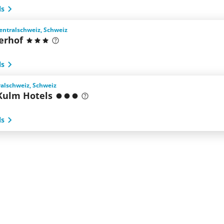
ls
entralschweiz, Schweiz
erhof
ls
ralschweiz, Schweiz
 Kulm Hotels
ls