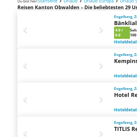
Startseite
Urlaub
Urlaub Europa
Urlaub 
Du bist hier:
Reisen Kanton Obwalden – Die beliebtesten 29 
Engelberg, Z
Bänklia
4.9
/
Seh
6.0
100
Hoteldetai
Engelberg, Z
Kempins
Hoteldetai
Engelberg, Z
Hotel R
Hoteldetai
Engelberg, Z
TITLIS R