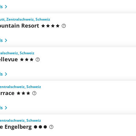
ls
tt, Zentralschweiz, Schweiz
ountain Resort
ls
ralschweiz, Schweiz
ellevue
ls
entralschweiz, Schweiz
errace
ls
entralschweiz, Schweiz
ge Engelberg