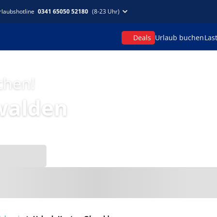
rlaubshotline
0341 65050 52180
(8-23 Uhr)
Deals
Urlaub buchen
Las
chen!
walden