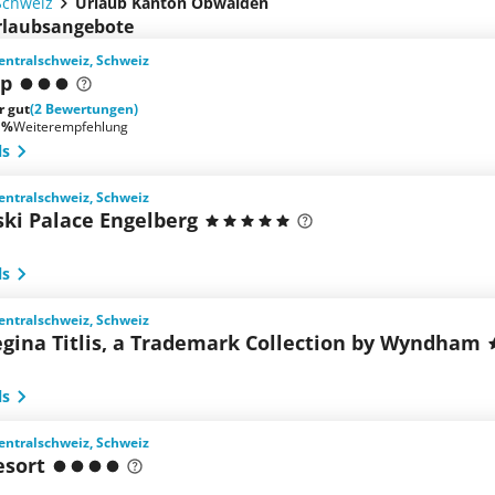
Schweiz
Urlaub Kanton Obwalden
Urlaubsangebote
entralschweiz, Schweiz
lp
r gut
(2 Bewertungen)
 %
Weiterempfehlung
ls
entralschweiz, Schweiz
ki Palace Engelberg
ls
entralschweiz, Schweiz
egina Titlis, a Trademark Collection by Wyndham
ls
entralschweiz, Schweiz
esort