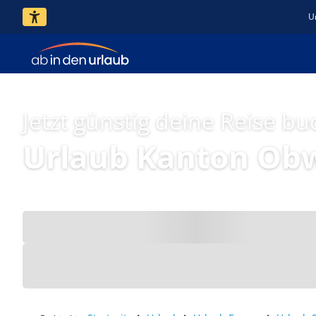
U
Jetzt günstig deine Reise bu
Urlaub Kanton Ob