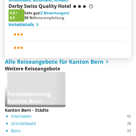
Grindelwald, Mittelland, Schweiz
Derby Swiss Quality Hotel
4.9
/
Sehr gut
(2 Bewertungen)
6.0
50 %
Weiterempfehlung
Hoteldetails
Alle Reiseangebote für Kanton Bern
Weitere Reiseangebote
Ferienwohnung
Kanton Bern
Kanton Bern - Städte
Interlaken
42
Grindelwald
38
Bern
33