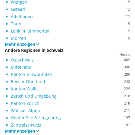
Wengen
15
Gstaad
12
Adelboden
11
Thun
9
Lenk im Simmental
9
Mürren
9
Mehr anzeigen
Andere Regionen in Schweiz
Hotels
Ostschweiz
409
Mittelland
390
Kanton Graubünden
280
Berner Oberland
242
Kanton Wallis
229
Zürich und Umgebung
218
Kanton Zürich
218
Walliser Alpen
211
Genfer See & Umgebung
197
Zentralschweiz
181
Mehr anzeigen