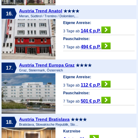
Austria Trend Anatol
16.
Meran, Südtirol / Trentino / Dolomiten, Italien
Eigene Anreise:
144 € p.P.
3 Tage ab
Pauschalreise:
494 € p.P.
7 Tage ab
Austria Trend Europa Graz
17.
Graz, Steiermark, Österreich
Eigene Anreise:
112 € p.P.
3 Tage ab
Pauschalreise:
501 € p.P.
7 Tage ab
Austria Trend Bratislava
18.
Bratislava, Slowakische Republik, Slowakei
Kurzreise