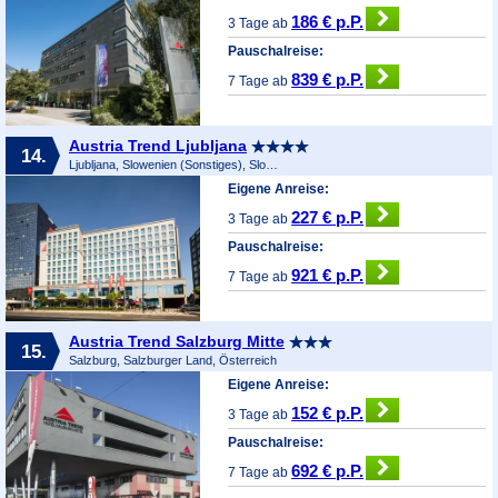
186 € p.P.
3 Tage ab
Pauschalreise:
839 € p.P.
7 Tage ab
Austria Trend Ljubljana
14.
Ljubljana, Slowenien (Sonstiges), Slowenien
Eigene Anreise:
227 € p.P.
3 Tage ab
Pauschalreise:
921 € p.P.
7 Tage ab
Austria Trend Salzburg Mitte
15.
Salzburg, Salzburger Land, Österreich
Eigene Anreise:
152 € p.P.
3 Tage ab
Pauschalreise:
692 € p.P.
7 Tage ab