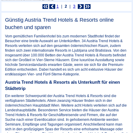
1
2
3
Günstig Austria Trend Hotels & Resorts online
buchen und sparen
Vom gemütlichen Familienhotel bis zum modernen Stadthotel findet der
Besucher eine breite Auswahl an Unterkünften. 34 Austria Trend Hotels &
Resorts verteilen sich auf den gesamten österreichischen Raum, zudem
finden sich zwei internationale Resorts in Ljubljana und Bratislava. Von den
insgesamt über 100.000 Betten der Austria Trend Hotels & Resorts befindet
sich der Großteil in Vier-Sterne Häusern. Eine luxuriöse Ausstattung sowie
höchste Servicestandards erwarten Gäste, wenn sie sich für die Premium-
Edition entscheiden. Dabei handelt es sich um acht exklusive Häuser der
erstklassigen Vier- und Fünf-Sterne-Kategorie.
Austria Trend Hotels & Resorts als Unterkunft für einen
Städtetrip
Ein weiterer Schwerpunkt der Austria Trend Hotels & Resorts sind die
verfügbaren Städtehotels. Allein zwanzig Häuser finden sich in der
österreichischen Hauptstadt Wien. Weitere acht Hotels verteilen sich auf die
Landeshauptstädte. Besonderen Service bieten die Häuser der Austria
Trend Hotels & Resorts für Geschäftsreisende und Firmen, die auf der
Suche nach einer Eventlocation sind. In gehobenem Ambiente werden
Seminare, Empfänge und Tagungen organisiert. Anschließend kann man
sich in den großzügigen Spas der Resorts eine erholsame Massage oder