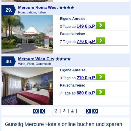
Mercure Roma West
29.
Rom, Latium, Italien
Eigene Anreise:
149 € p.P.
3 Tage ab
Pauschalreise:
770 € p.P.
7 Tage ab
Mercure Wien City
30.
Wien, Wien, Österreich
Eigene Anreise:
210 € p.P.
3 Tage ab
Pauschalreise:
880 € p.P.
7 Tage ab
...
2
3
4
...
Günstig Mercure Hotels online buchen und sparen