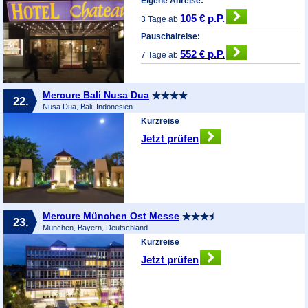
Eigene Anreise:
105 € p.P.
3 Tage ab
Pauschalreise:
552 € p.P.
7 Tage ab
Mercure Bali Nusa Dua
22.
Nusa Dua, Bali, Indonesien
Kurzreise
Jetzt prüfen
Mercure München Ost Messe
23.
München, Bayern, Deutschland
Kurzreise
Jetzt prüfen