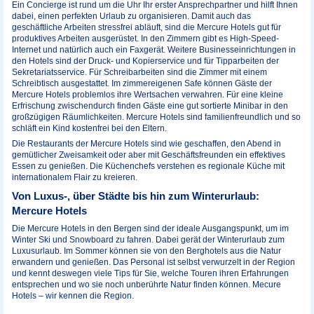
Ein Concierge ist rund um die Uhr Ihr erster Ansprechpartner und hilft Ihnen
dabei, einen perfekten Urlaub zu organisieren. Damit auch das
geschäftliche Arbeiten stressfrei abläuft, sind die Mercure Hotels gut für
produktives Arbeiten ausgerüstet. In den Zimmern gibt es High-Speed-
Internet und natürlich auch ein Faxgerät. Weitere Businesseinrichtungen in
den Hotels sind der Druck- und Kopierservice und für Tipparbeiten der
Sekretariatsservice. Für Schreibarbeiten sind die Zimmer mit einem
Schreibtisch ausgestattet. Im zimmereigenen Safe können Gäste der
Mercure Hotels problemlos ihre Wertsachen verwahren. Für eine kleine
Erfrischung zwischendurch finden Gäste eine gut sortierte Minibar in den
großzügigen Räumlichkeiten. Mercure Hotels sind familienfreundlich und so
schläft ein Kind kostenfrei bei den Eltern.
Die Restaurants der Mercure Hotels sind wie geschaffen, den Abend in
gemütlicher Zweisamkeit oder aber mit Geschäftsfreunden ein effektives
Essen zu genießen. Die Küchenchefs verstehen es regionale Küche mit
internationalem Flair zu kreieren.
Von Luxus-, über Städte bis hin zum Winterurlaub:
Mercure Hotels
Die Mercure Hotels in den Bergen sind der ideale Ausgangspunkt, um im
Winter Ski und Snowboard zu fahren. Dabei gerät der Winterurlaub zum
Luxusurlaub. Im Sommer können sie von den Berghotels aus die Natur
erwandern und genießen. Das Personal ist selbst verwurzelt in der Region
und kennt deswegen viele Tips für Sie, welche Touren ihren Erfahrungen
entsprechen und wo sie noch unberührte Natur finden können. Mecure
Hotels – wir kennen die Region.