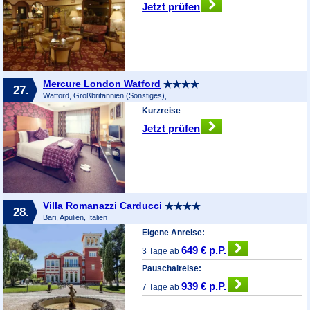
Jetzt prüfen
Mercure London Watford
27.
Watford, Großbritannien (Sonstiges), Großbritannien
Kurzreise
Jetzt prüfen
Villa Romanazzi Carducci
28.
Bari, Apulien, Italien
Eigene Anreise:
649 € p.P.
3 Tage ab
Pauschalreise:
939 € p.P.
7 Tage ab