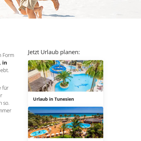
Jetzt Urlaub planen:
am Form
, in
lebt.
 für
er
Urlaub in Tunesien
h so.
ommer