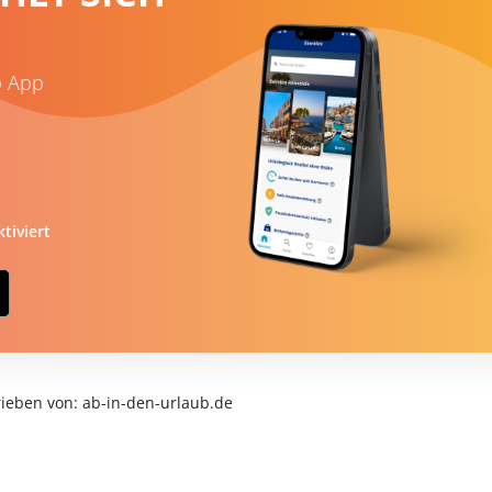
b App
tiviert
ieben von: ab-in-den-urlaub.de