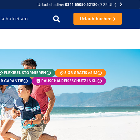
Urlaubshotline:
0341 65050 52180
(9-22 Uhr)
schalreisen
Urlaub buchen
FLEXIBEL STORNIEREN
5 GB GRATIS eSIM
R GARANTIE
PAUSCHALREISESCHUTZ INKL.