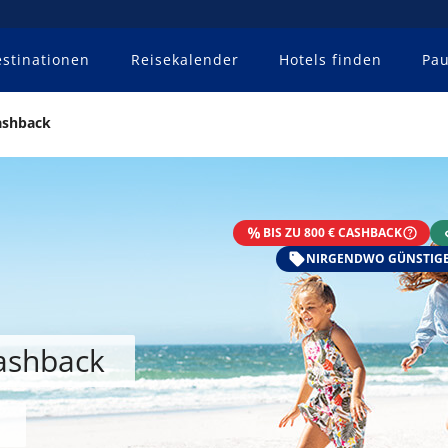
stinationen
Reisekalender
Hotels finden
Pau
ashback
BIS ZU 800 € CASHBACK
NIRGENDWO GÜNSTIGE
Cashback