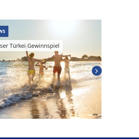
WS
NEWS
ser Türkei Gewinnspiel
Unser What