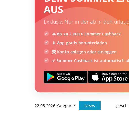
AUS
Exklusiv: Nur in der ab in den urlau
☀️ Bis zu 1.000 € Sommer Cashback
📱 App gratis herunterladen
🧝 Konto anlegen oder einloggen
✅ Sommer Cashback ist automatisch ak
22.05.2026
Kategorie:
News
geschr