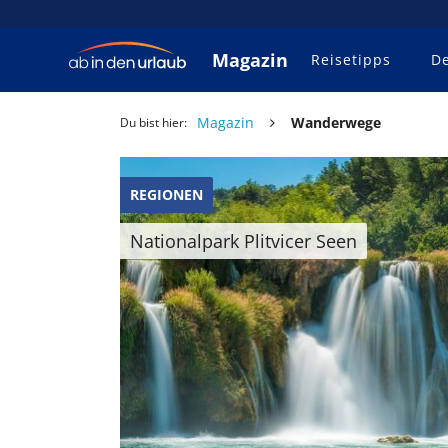
Magazin
Reisetipps
De
Magazin
Wanderwege
Du bist hier:
REGIONEN
Nationalpark Plitvicer Seen