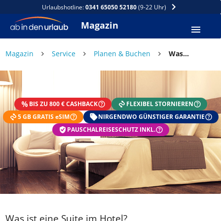
Urlaubshotline:
0341 65050 52180
(9-22 Uhr)
Magazin
Magazin
Service
Planen & Buchen
Was ist eine Suite im Hotel?
DEIN SOMMER ZAHLT SICH
AUS
BIS ZU 800 € CASHBACK
FLEXIBEL STORNIEREN
Exklusiv: Nur in der ab in den urlaub App
5 GB GRATIS eSIM
☀️ Bis zu 1.000 € Sommer Cashback
NIRGENDWO GÜNSTIGER GARANTIE
📱 App gratis herunterladen
PAUSCHALREISESCHUTZ INKL.
🧝 Konto anlegen oder einloggen
✅ Sommer Cashback ist automatisch aktiviert
Was ist eine Suite im Hotel?