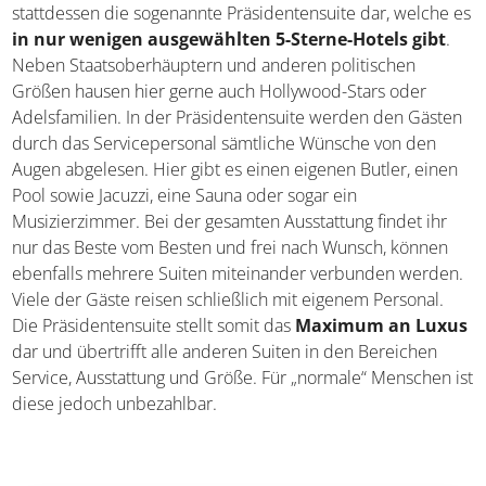
Wenn ihr denkt, damit sei bereits die Spitze der Treppe
erreicht, habt ihr euch getäuscht. Die oberste Stufe stellt
stattdessen die sogenannte Präsidentensuite dar, welche
es
in nur wenigen ausgewählten 5-Sterne-Hotels
gibt
. Neben Staatsoberhäuptern und anderen
politischen Größen hausen hier gerne auch Hollywood-
Stars oder Adelsfamilien. In der Präsidentensuite werden
den Gästen durch das Servicepersonal sämtliche
Wünsche von den Augen abgelesen. Hier gibt es einen
eigenen Butler, einen Pool sowie Jacuzzi, eine Sauna oder
sogar ein Musizierzimmer. Bei der gesamten Ausstattung
findet ihr nur das Beste vom Besten und frei nach
Wunsch, können ebenfalls mehrere Suiten miteinander
verbunden werden. Viele der Gäste reisen schließlich mit
eigenem Personal. Die Präsidentensuite stellt somit das
Maximum an Luxus
dar und übertrifft alle anderen
Suiten in den Bereichen Service, Ausstattung und Größe.
Für „normale“ Menschen ist diese jedoch unbezahlbar.