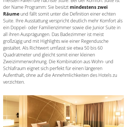
sind und inwiefern sich diese unterscheiden, ist also
individuell. Zu den häufigsten Variationen gehört neben
der Junior Suite die sogenannte Komfort Suite und sie ist
in den meisten Fällen die nächste Stufe. Bei der Komfort
Suite ist der Name Programm: Sie besitzt
mindestens
zwei Räume
und fällt somit unter die Definition einer
echten Suite. Ihre Ausstattung verspricht deutlich mehr
Komfort als ein Doppel- oder Familienzimmer sowie die
Junior Suite in all ihren Ausprägungen. Das Badezimmer
ist meist großzügig und mit Highlights wie einer
Regendusche gestaltet. Als Richtwert umfasst sie etwa 50
bis 60 Quadratmeter und gleicht somit einer kleinen
Zweizimmerwohnung. Die Kombination aus Wohn- und
Schlafraum eignet sich perfekt für einen längeren
Aufenthalt, ohne auf die Annehmlichkeiten des Hotels zu
verzichten.