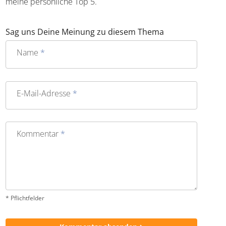
Blitzeinschlag kurz nach dem Start, erfolgloses Warten am
falschen Koffer-Karussell oder Blubber-Ballett beim
Tauchen: Wenn alles glatt läuft, schafft es der Trip selten
in meine persönliche Top 5.
Sag uns Deine Meinung zu diesem Thema
Name
*
E-Mail-Adresse
*
Kommentar
*