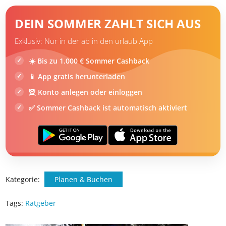
DEIN SOMMER ZAHLT SICH AUS
Exklusiv: Nur in der ab in den urlaub App
☀️ Bis zu 1.000 € Sommer Cashback
📱 App gratis herunterladen
🧝 Konto anlegen oder einloggen
✅ Sommer Cashback ist automatisch aktiviert
Kategorie:
Planen & Buchen