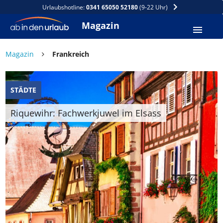
Urlaubshotline:
0341 65050 52180
(9-22 Uhr)
Magazin
Magazin
Frankreich
STÄDTE
Riquewihr: Fachwerkjuwel im Elsass