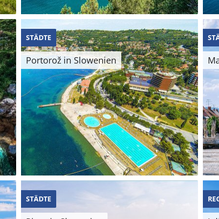
STÄDTE
ST
Portorož in Slowenien
Ma
STÄDTE
RE