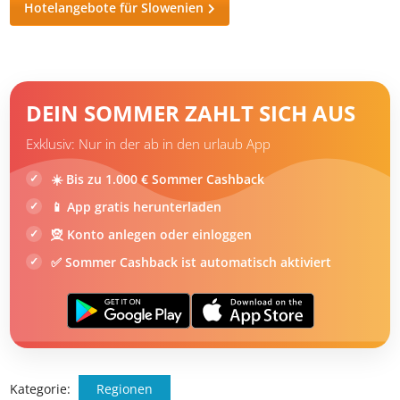
Hotelangebote für Slowenien
DEIN SOMMER ZAHLT SICH AUS
Exklusiv: Nur in der ab in den urlaub App
☀️ Bis zu 1.000 € Sommer Cashback
📱 App gratis herunterladen
🧝 Konto anlegen oder einloggen
✅ Sommer Cashback ist automatisch aktiviert
Kategorie:
Regionen