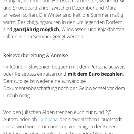
Frühjahr, Sommer und Herbst am schönsten, während Ski-
und Snowboardfahrer zwischen Dezember und März
anreisen sollten. Die Winter sind kalt, die Sommer mäßig
warm. Besichtigungstouren in den umliegenden Dörfern
sind
ganzjährig möglich
, Wildwasser- und Kajakfahrten
sollten in den Sommer gelegt werden.
Reisevorbereitung & Anreise
Ihr könnt in Slowenien bequem mit dem Personalausweis
oder Reisepass einreisen und
mit dem Euro bezahlen
.
Demzufolge ist weder eine aufwändige
Dokumentenbeschaffung noch der Geldwechsel vor dem
Urlaub nötig.
Von den Julischen Alpen trennen euch nur rund 2,5
Autostunden ab
Ljubljana
, der slowenischen Hauptstadt.
Diese wird wiederum nonstop von einigen deutschen
Städten aus, etwa Frankfurt am Main oder München,