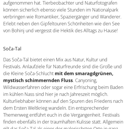
aufgenommen hat. Tierbeobachter und Naturfotografen
können sicherlich ebenso viele Stunden im Nationalpark
verbringen wie Romantiker, Spaziergänger und Wanderer.
Erlebt neben den Gipfeltouren Schönheiten wie den See
von Bohinj und vergesst die Hektik des Alltags zu Hause!
Soča-Tal
Das Soča-Tal bietet einen Mix aus Natur, Kultur und
Festivals. Anlaufziele für Naturfreunde sind die Große und
die Kleine Soča-Schlucht
mit dem smaragdgrünen,
mystisch schimmernden Fluss
. Canyoning,
Wildwasserfahren oder sogar eine Erfrischung beim Baden
im kühlen Nass sind hier je nach Jahreszeit möglich.
Kulturliebhaber können auf den Spuren des Friedens nach
dem Ersten Weltkrieg wandeln. Ein entsprechender
Themenweg entführt euch in die Vergangenheit. Festivals
finden ebenfalls in der traumhaften Kulisse statt. Allgemein
gilt das Soča-Tal als einer der malerischsten Orte in ganz