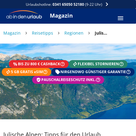
Urlaubshotline:
0341 65050 52180
(9-22 Uhr)
Magazin
Magazin
Reisetipps
Regionen
Julische Alpen: Tipps für den Urlaub
BIS ZU 800 € CASHBACK
FLEXIBEL STORNIEREN
5 GB GRATIS eSIM
NIRGENDWO GÜNSTIGER GARANTIE
PAUSCHALREISESCHUTZ INKL.
Julische Alpen: Tipps für den Urlaub