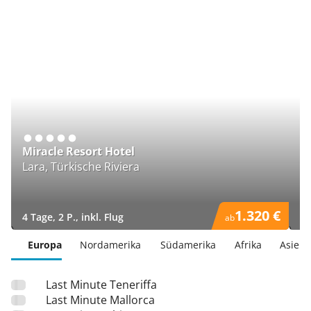
Miracle Resort Hotel
T
Lara, Türkische Riviera
H
1.320 €
4 Tage, 2 P., inkl. Flug
5 
ab
)
)
Europa
Nordamerika
Südamerika
Afrika
Asien
Last Minute Teneriffa
Last Minute Mallorca