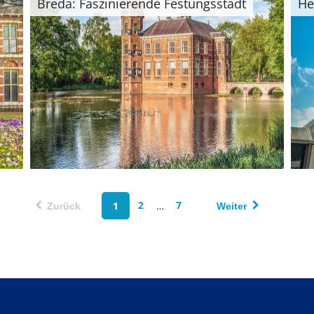
Breda: Faszinierende Festungsstadt
He
1
2
…
7