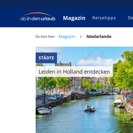
Magazin
Reisetipps
De
Magazin
Niederlande
Du bist hier:
STÄDTE
Leiden in Holland entdecken