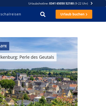
Urlaubshotline:
0341 65050 52180
(9-22 Uhr)
schalreisen
Urlaub buchen
ÄDTE
lkenburg: Perle des Geutals