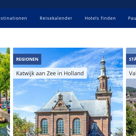
stinationen
Reisekalender
Hotels finden
Pau
REGIONEN
ST
Katwijk aan Zee in Holland
Va