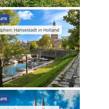
ÄDTE
tphen: Hansestadt in Holland
ÄDTE