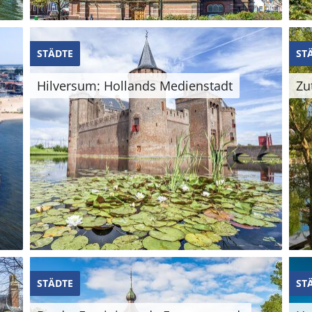
STÄDTE
ST
Hilversum: Hollands Medienstadt
Zu
STÄDTE
ST