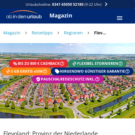
Urlaubshotline:
0341 65050 52180
(9-22 Uhr)
Magazin
Magazin
Reisetipps
Regionen
Flevoland: Provinz der Niederlande
BIS ZU 800 € CASHBACK
FLEXIBEL STORNIEREN
5 GB GRATIS eSIM
NIRGENDWO GÜNSTIGER GARANTIE
PAUSCHALREISESCHUTZ INKL.
Flevoland: Provinz der Niederlande