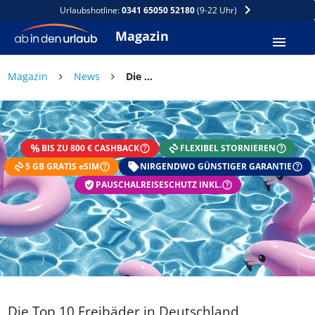
Urlaubshotline:
0341 65050 52180
(9-22 Uhr)
Magazin
Magazin
News
Die Top 10 Freibäder in Deutschland
BIS ZU 800 € CASHBACK
FLEXIBEL STORNIEREN
5 GB GRATIS eSIM
NIRGENDWO GÜNSTIGER GARANTIE
PAUSCHALREISESCHUTZ INKL.
Die Top 10 Freibäder in Deutschland