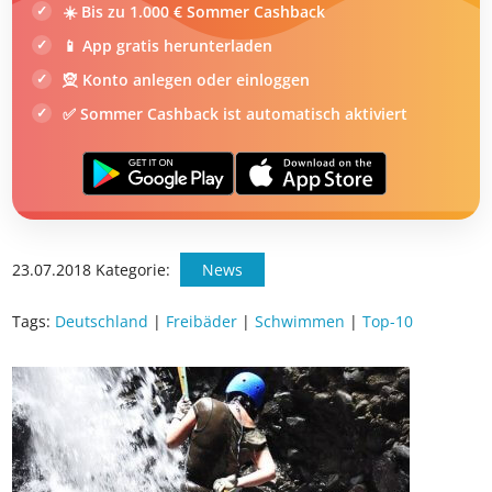
☀️ Bis zu 1.000 € Sommer Cashback
📱 App gratis herunterladen
🧝 Konto anlegen oder einloggen
✅ Sommer Cashback ist automatisch aktiviert
23.07.2018
Kategorie:
News
Tags:
Deutschland
|
Freibäder
|
Schwimmen
|
Top-10