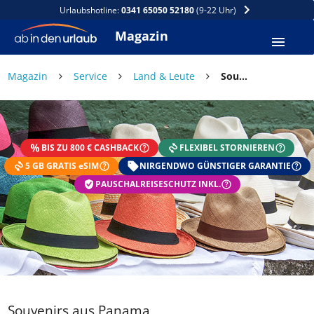
Urlaubshotline:
0341 65050 52180
(9-22 Uhr)
Magazin
×
Magazin
Service
Land & Leute
Souvenirs aus Panama
DEIN SOMMER ZAHLT SICH
AUS
BIS ZU 800 € CASHBACK
FLEXIBEL STORNIEREN
Exklusiv: Nur in der ab in den urlaub App
5 GB GRATIS eSIM
☀️ Bis zu 1.000 € Sommer Cashback
NIRGENDWO GÜNSTIGER GARANTIE
📱 App gratis herunterladen
PAUSCHALREISESCHUTZ INKL.
🧝 Konto anlegen oder einloggen
✅ Sommer Cashback ist automatisch aktiviert
Souvenirs aus Panama