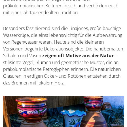
Generationen die Geheimnisse der Tonformung hüten.
Die warmen, terracottafarbenen Gefäße und Skulpturen
tragen die DNA der präkolumbianischen Kulturen in sich
und verbinden euch mit einer jahrtausendealten
Tradition.
Besonders faszinierend sind die Tinajones, große
bauchige Wasserkrüge, die einst lebenswichtig für die
Aufbewahrung von Regenwasser waren. Heute sind die
kleineren Versionen begehrte Dekorationsobjekte. Die
handbemalten Schalen und Vasen
zeigen oft Motive
aus der Natur
– stilisierte Vögel, Blumen und
geometrische Muster, die an präkolumbianische
Petroglyphen erinnern. Die natürlichen Glasuren in
erdigen Ocker- und Rottönen entstehen durch das
Brennen mit lokalem Holz.