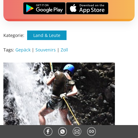
☀️ Bis zu 1.000 € Sommer Cashback
📱 App gratis herunterladen
🧝 Konto anlegen oder einloggen
✅ Sommer Cashback ist automatisch aktiviert
Kategorie:
Land & Leute
Tags:
Gepäck
|
Souvenirs
|
Zoll