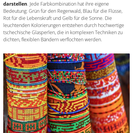
Spiralförmige Designs symbolisieren den Lauf des
Lebens, Zickzackmuster stehen für Flüsse und Schlangen,
während geometrische Formen das
Gleichgewicht der
Natur darstellen
. Jede Farbkombination hat ihre eigene
Bedeutung: Grün für den Regenwald, Blau für die Flüsse,
Rot für die Lebenskraft und Gelb für die Sonne. Die
leuchtenden Kolorierungen entstehen durch hochwertige
tschechische Glasperlen, die in komplexen Techniken zu
dichten, flexiblen Bändern verflochten werden.