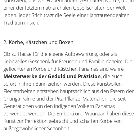
Weltanschauung und Verbindung zur Natur
. Wenn
ihr ein Exemplar kauft, nehmt ihr ein Stück lebendiger
Kultur mit nach Hause – ein Kunstwerk, das von
Frauenhänden geschaffen wurde, die in einer der letzten
matriarchalen Gesellschaften der Welt leben. Jeder Stich
trägt die Seele einer jahrtausendealten Tradition in sich.
2. Körbe, Kästchen und Boxen
Ob zu Hause für die eigene Aufbewahrung, oder als
liebevolles Geschenk für Freunde und Familie daheim:
Die geflochtenen Körbe und Kästchen Panamas sind
wahre
Meisterwerke der Geduld und Präzision
, die
euch sofort in ihren Bann ziehen werden. Diese
kunstvollen Flechtarbeiten entstehen hauptsächlich aus
den Fasern der Chunga-Palme und der Pita-Pflanze,
Materialien, die seit Generationen von den indigenen
Völkern Panamas verwendet werden. Die Emberá und