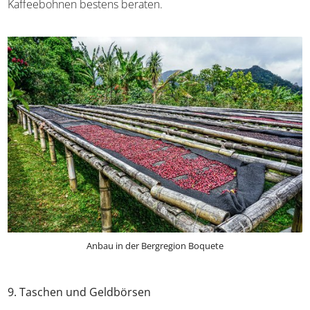
Aromaprofil von unvergleichlicher Komplexität – blumige
Noten von Jasmin und Bergamotte tanzen mit tropischen
Früchten und einer samtigen Süße. Wer beim
Urlaub in
Panama
ein aromatisches Andenken sucht, ist mit frisch
gerösteten Kaffeebohnen bestens beraten.
Anbau in der Bergregion Boquete