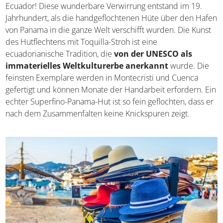
6. Panama-Hut
Die wenigsten wissen, dass der echte Panama-Hut
paradoxerweise gar nicht aus Panama stammt, sondern
aus Ecuador! Diese wunderbare Verwirrung entstand im
19. Jahrhundert, als die handgeflochtenen Hüte über den
Hafen von Panama in die ganze Welt verschifft wurden.
Die Kunst des Hutflechtens mit Toquilla-Stroh ist eine
ecuadorianische Tradition, die
von der UNESCO als
immaterielles Weltkulturerbe anerkannt
wurde. Die
feinsten Exemplare werden in Montecristi und Cuenca
gefertigt und können Monate der Handarbeit erfordern.
Ein echter Superfino-Panama-Hut ist so fein geflochten,
dass er nach dem Zusammenfalten keine Knickspuren
zeigt.