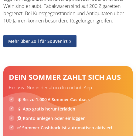
Kaufbelege aufbewahren und ehrlich deklarieren. Kaffee
ist grundsätzlich zollfrei, solange er
für den
persönlichen Verbrauch bestimmt
ist – bei größeren
Mengen können jedoch Fragen aufkommen. Alkoholische
Getränke haben eigene Freigrenzen: ein Liter Spirituosen
oder zwei Liter Wein sind erlaubt. Tabakwaren sind auf
200 Zigaretten begrenzt. Bei Kunstgegenständen und
Antiquitäten über 100 Jahren können besondere
Regelungen greifen.
Mehr über Zoll für Souvenirs
DEIN SOMMER ZAHLT SICH AUS
Exklusiv: Nur in der ab in den urlaub App