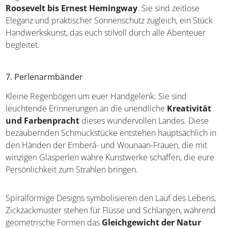
Strohs und fühlen sich seidig weich an.
Was diese Hüte so besonders macht, ist ihre Geschichte
als Begleiter berühmter Persönlichkeiten –
von
Theodore Roosevelt bis Ernest Hemingway
. Sie sind
zeitlose Eleganz und praktischer Sonnenschutz zugleich,
ein Stück Handwerkskunst, das euch stilvoll durch alle
Abenteuer begleitet.
7. Perlenarmbänder
Kleine Regenbögen um euer Handgelenk: Sie sind
leuchtende Erinnerungen an die unendliche
Kreativität
und Farbenpracht
dieses wundervollen Landes. Diese
bezaubernden Schmuckstücke entstehen hauptsächlich
in den Händen der Emberá- und Wounaan-Frauen, die
mit winzigen Glasperlen wahre Kunstwerke schaffen, die
eure Persönlichkeit zum Strahlen bringen.