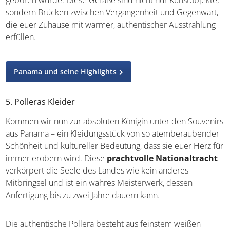
zeigt gute Qualität an. Was diese Keramiken so besonders
macht, ist ihre Verbindung zur Erde Panamas. Jedes Stück
trägt die Mineralien und die Energie des Bodens in sich,
aus dem es geboren wurde. Diese Gefäße sind nicht nur
Kunstobjekte, sondern Brücken zwischen Vergangenheit
und Gegenwart, die euer Zuhause mit warmer,
authentischer Ausstrahlung erfüllen.
Panama und seine Highlights
5. Polleras Kleider
Kommen wir nun zur absoluten Königin unter den
Souvenirs aus Panama – ein Kleidungsstück von so
atemberaubender Schönheit und kultureller Bedeutung,
dass sie euer Herz für immer erobern wird. Diese
prachtvolle Nationaltracht
verkörpert die Seele des
Landes wie kein anderes Mitbringsel und ist ein wahres