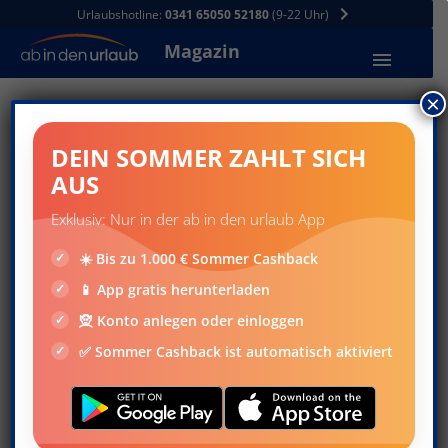
Urlaubshotline:
0341 65050 52180
(9-22 Uhr)
Magazin
×
Magazin
Museum
DEIN SOMMER ZAHLT SICH
AUS
NEWS
Exklusiv: Nur in der ab in den urlaub App
Top-Ranking: Museen
☀️ Bis zu 1.000 € Sommer Cashback
📱 App gratis herunterladen
🧝 Konto anlegen oder einloggen
✅ Sommer Cashback ist automatisch aktiviert