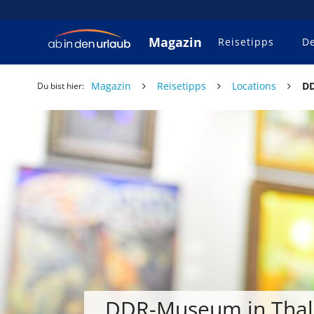
Magazin
Reisetipps
De
Magazin
Reisetipps
Locations
DD
Du bist hier:
DDR-Museum in Thal