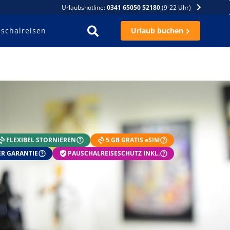
Urlaubshotline:
0341 65050 52180
(9-22 Uhr)
schalreisen
Urlaub buchen
FLEXIBEL STORNIEREN
5 GB GRATIS eSIM
R GARANTIE
PAUSCHALREISESCHUTZ INKL.