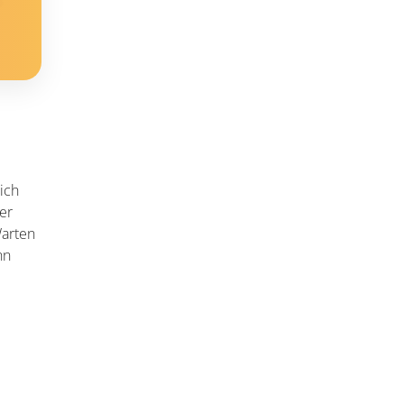
ich
ger
Warten
nn