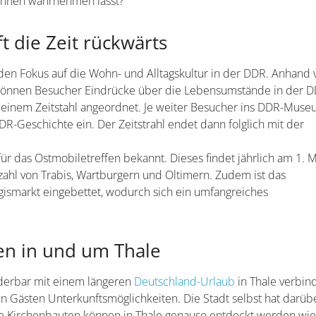
Sinnen wahrnehmen lässt?
 die Zeit rückwärts
en Fokus auf die Wohn- und Alltagskultur in der DDR. Anhand 
n können Besucher Eindrücke über die Lebensumstände in der 
einem Zeitstahl angeordnet. Je weiter Besucher ins DDR-Mus
DR-Geschichte ein. Der Zeitstrahl endet dann folglich mit der
r das Ostmobiletreffen bekannt. Dieses findet jährlich am 1. M
elzahl von Trabis, Wartburgern und Oltimern. Zudem ist das
rgismarkt eingebettet, wodurch sich ein umfangreiches
en in und um Thale
derbar mit einem längeren
Deutschland-Urlaub
in Thale verbin
len Gästen Unterkunftsmöglichkeiten. Die Stadt selbst hat darüb
he Kirchenbauten können in Thale genauso entdeckt werden wie