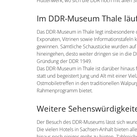
Hüttenwerk, wo sich die DDR noch mit allen 
Im DDR-Museum Thale läuft
Das DDR-Museum in Thale legt insbesondere d
Exponaten, Vitrinen sowie Informationstafel
gewinnen. Sämtliche Schaustücke wurden auf 
hineingehen, desto weiter dringen sie in die D
Gründung der DDR 1949.
Das DDR-Museum in Thale ist darüber hinaus fü
statt und begeistert Jung und Alt mit einer Vi
Ostmobiletreffen in den traditionellen Walpu
Rahmenprogramm bietet.
Weitere Sehenswürdigkeit
Der Besuch des DDR-Museums lässt sich wun
Die vielen Hotels in Sachsen-Anhalt bieten al
hinaus noch einiges mehr zu bieten. Zahlreic