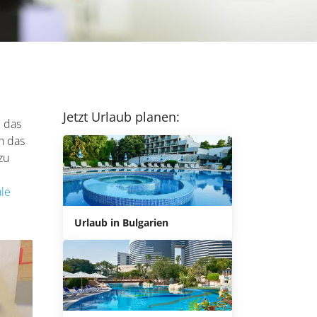
Jetzt Urlaub planen:
e das
h das
zu
ale
Urlaub in Bulgarien