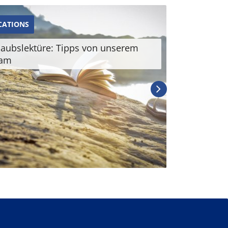
CATIONS
LOCATIONS
laubslektüre: Tipps von unserem
Kitesurfing:
am