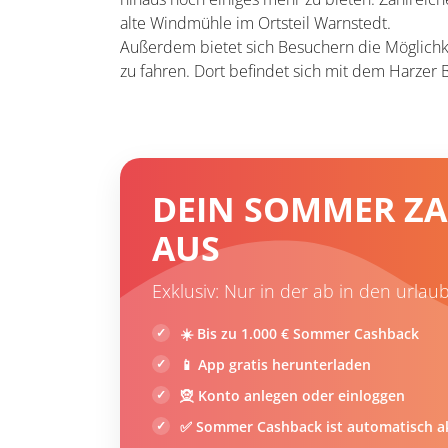
alte Windmühle im Ortsteil Warnstedt.
Außerdem bietet sich Besuchern die Möglichke
zu fahren. Dort befindet sich mit dem Harzer 
DEIN SOMMER ZA
AUS
Exklusiv: Nur in der ab in den urlau
☀️ Bis zu 1.000 € Sommer Cashback
📱 App gratis herunterladen
🧝 Konto anlegen oder einloggen
✅ Sommer Cashback ist automatisch ak