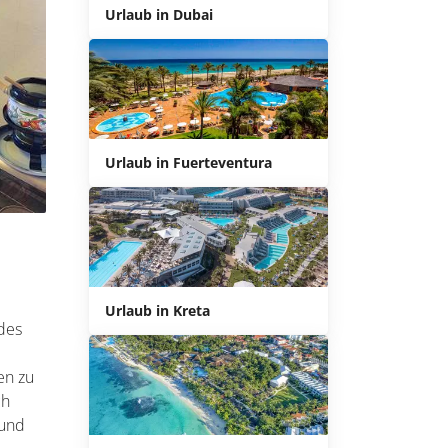
Urlaub in Dubai
Urlaub in Fuerteventura
Urlaub in Kreta
des
en zu
ch
 und