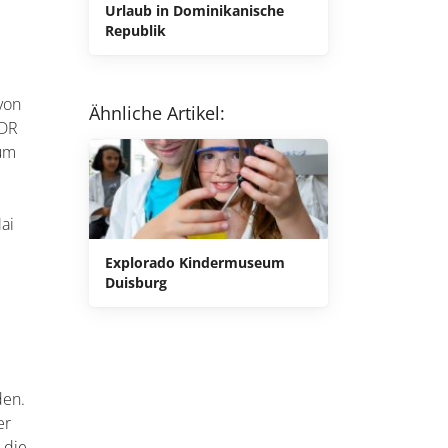
Urlaub in Dominikanische
Republik
von
Ähnliche Artikel:
DDR
eum
ai
Explorado Kindermuseum
Duisburg
den.
er
 die