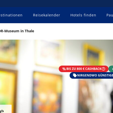
stinationen
Reisekalender
Hotels finden
Pau
R-Museum in Thale
BIS ZU 800 € CASHBACK
NIRGENDWO GÜNSTIGE
e