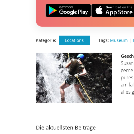
Kategorie:
Locations
Tags:
Museum
|
Gesch
Susan
gerne 
pures 
am fa
alles 
Die aktuellsten Beiträge