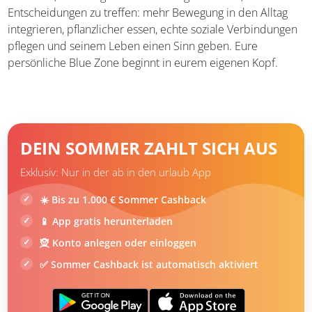
Hat Deutschland Blaue Zonen?
Nein, doch einzelne Regionen weisen durchaus ähnliche
Merkmale auf: Gegenden mit starkem
Gemeinschaftssinn, mediterraner oder traditionell
vollwertiger Ernährung, viel Bewegung im Alltag und
intakter Familienstruktur kommen den Blue Zone-
Prinzipien nahe. Die gute Nachricht:
Die Power 9 lassen
sich überall umsetzen
– auch in München, Hamburg
oder Berlin. Es geht darum, bewusste Entscheidungen zu
treffen: mehr Bewegung in den Alltag integrieren,
pflanzlicher essen, echte soziale Verbindungen pflegen
und seinem Leben einen Sinn geben. Eure persönliche
Blue Zone beginnt in eurem eigenen Kopf.
DEIN SOMMER ZAHLT SICH AUS