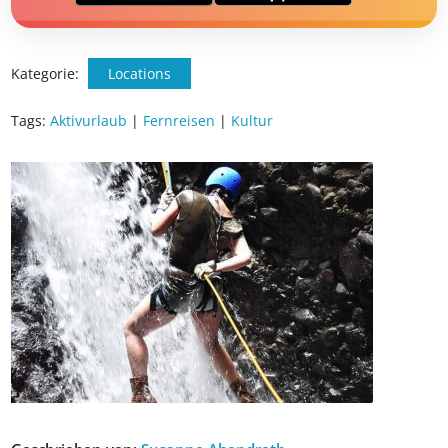
Exklusiv: Nur in der ab in den urlaub App
☀️ Bis zu 1.000 € Sommer Cashback
📱 App gratis herunterladen
🧝 Konto anlegen oder einloggen
✅ Sommer Cashback ist automatisch aktiviert
Kategorie:
Locations
Tags:
Aktivurlaub
|
Fernreisen
|
Kultur