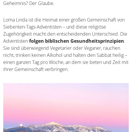
Highways und dem hektischen amerikanischen Lebensstil
leben hier Menschen, die ihre Altersgenossen im Rest
der USA um durchschnittlich zehn Jahre überleben. Was
ist ihr Geheimnis? Der Glaube.
Loma Linda ist die Heimat einer großen Gemeinschaft
von Siebenten-Tags-Adventisten – und diese religiöse
Zugehörigkeit macht den entscheidenden Unterschied.
Die Adventisten
folgen biblischen
Gesundheitsprinzipien
: Sie sind überwiegend
Vegetarier oder Veganer, rauchen nicht, trinken keinen
Alkohol und halten den Sabbat heilig – einen ganzen Tag
pro Woche, an dem sie beten und Zeit mit ihrer
Gemeinschaft verbringen.