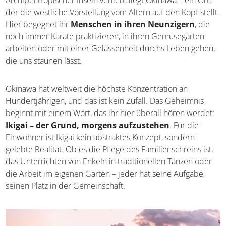
Weit draußen im azurblauen Pazifik, wo sich
Japan
in
einem Archipel tropischer Inseln verliert, liegt Okinawa –
ein Ort, der die westliche Vorstellung vom Altern auf den
Kopf stellt. Hier begegnet ihr
Menschen in ihren
Neunzigern
, die noch immer Karate praktizieren, in
ihren Gemüsegärten arbeiten oder mit einer
Gelassenheit durchs Leben gehen, die uns staunen lässt.
Okinawa hat weltweit die höchste Konzentration an
Hundertjährigen, und das ist kein Zufall. Das Geheimnis
beginnt mit einem Wort, das ihr hier überall hören
werdet:
Ikigai – der Grund, morgens aufzustehen
.
Für die Einwohner ist Ikigai kein abstraktes Konzept,
sondern gelebte Realität. Ob es die Pflege des
Familienschreins ist, das Unterrichten von Enkeln in
traditionellen Tänzen oder die Arbeit im eigenen Garten –
jeder hat seine Aufgabe, seinen Platz in der
Gemeinschaft.