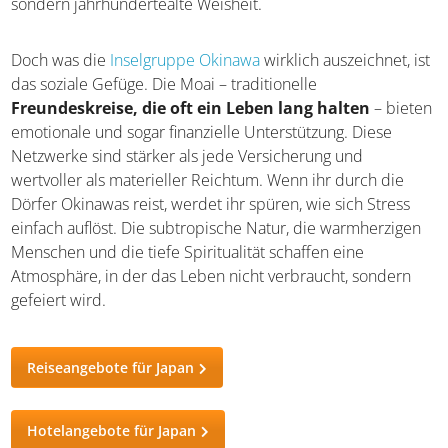
hier praktizieren Hara Hachi Bu
– das Prinzip, nur bis
zu 80 Prozent satt zu essen. Diese Selbstdisziplin ist keine
Diät, sondern jahrhundertealte Weisheit.
Doch was die
Inselgruppe Okinawa
wirklich auszeichnet,
ist das soziale Gefüge. Die Moai – traditionelle
Freundeskreise, die oft ein Leben lang halten
–
bieten emotionale und sogar finanzielle Unterstützung.
Diese Netzwerke sind stärker als jede Versicherung und
wertvoller als materieller Reichtum. Wenn ihr durch die
Dörfer Okinawas reist, werdet ihr spüren, wie sich Stress
einfach auflöst. Die subtropische Natur, die warmherzigen
Menschen und die tiefe Spiritualität schaffen eine
Atmosphäre, in der das Leben nicht verbraucht, sondern
gefeiert wird.
Reiseangebote für Japan