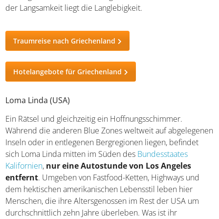
pflanzenbasierte Ernährung über weite Teile des Jahres.
Wenn ihr die
Insel Ikaria
besucht, werdet ihr vielleicht
zunächst ungeduldig – nichts geht schnell hier. Doch
genau das ist die Lektion: In der Langsamkeit liegt die
Langlebigkeit.
Traumreise nach Griechenland
Hotelangebote für Griechenland
Loma Linda (USA)
Ein Rätsel und gleichzeitig ein Hoffnungsschimmer.
Während die anderen Blue Zones weltweit auf
abgelegenen Inseln oder in entlegenen Bergregionen
liegen, befindet sich Loma Linda mitten im Süden des
Bundesstaates Kalifornien
,
nur eine Autostunde von
Los Angeles entfernt
. Umgeben von Fastfood-Ketten,