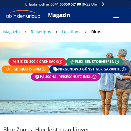
Urlaubshotline:
0341 65050 52180
(9-22 Uhr)
Magazin
×
Magazin
Reisetipps
Locations
Blue Zones: Hier lebt man länger
DEIN SOMMER ZAHLT SICH
AUS
BIS ZU 800 € CASHBACK
FLEXIBEL STORNIEREN
Exklusiv: Nur in der ab in den urlaub App
5 GB GRATIS eSIM
☀️ Bis zu 1.000 € Sommer Cashback
NIRGENDWO GÜNSTIGER GARANTIE
📱 App gratis herunterladen
PAUSCHALREISESCHUTZ INKL.
🧝 Konto anlegen oder einloggen
✅ Sommer Cashback ist automatisch aktiviert
Blue Zones: Hier lebt man länger