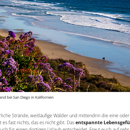
and bei San Diego in Kalifornien
liche Strände, weitläufige Wälder und mittendrin die eine oder
 es fast nichts, das es nicht gibt. Das
entspannte Lebensgefü
uch für einen dortigen Urlaub entscheidet. Freut euch auf sehr