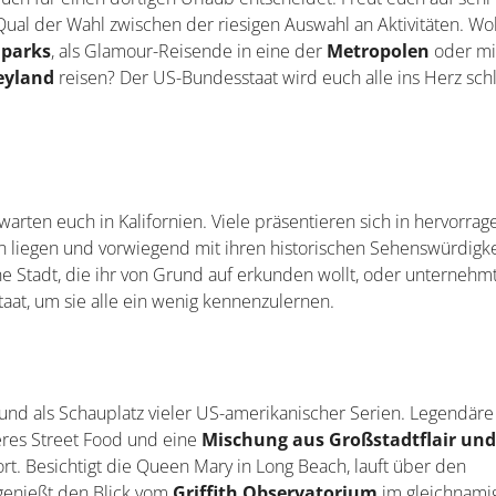
al der Wahl zwischen der riesigen Auswahl an Aktivitäten. Woll
lparks
, als Glamour-Reisende in eine der
Metropolen
oder mi
eyland
reisen? Der US-Bundesstaat wird euch alle ins Herz sch
arten euch in Kalifornien. Viele präsentieren sich in hervorra
 liegen und vorwiegend mit ihren historischen Sehenswürdigk
e Stadt, die ihr von Grund auf erkunden wollt, oder unternehm
at, um sie alle ein wenig kennenzulernen.
 und als Schauplatz vieler US-amerikanischer Serien. Legendäre
ckeres Street Food und eine
Mischung aus Großstadtflair un
t. Besichtigt die Queen Mary in Long Beach, lauft über den
genießt den Blick vom
Griffith Observatorium
im gleichnami