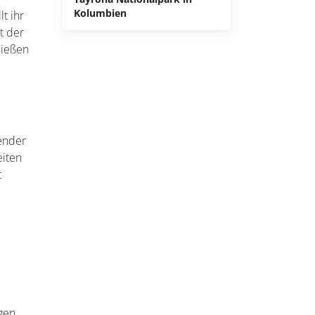
Kolumbien
t ihr
t der
ließen
gender
eiten
t
d
gen