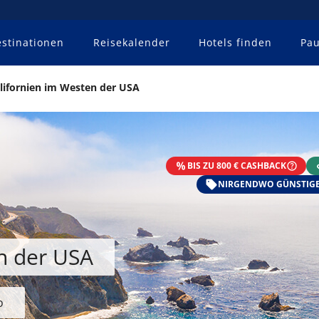
stinationen
Reisekalender
Hotels finden
Pau
lifornien im Westen der USA
BIS ZU 800 € CASHBACK
NIRGENDWO GÜNSTIGE
n der USA
o