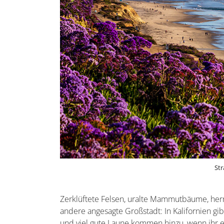
Str
Zerklüftete Felsen, uralte Mammutbäume, herr
andere angesagte Großstadt: In Kalifornien gibt
und viel gute Laune kommen hinzu, wenn ihr e