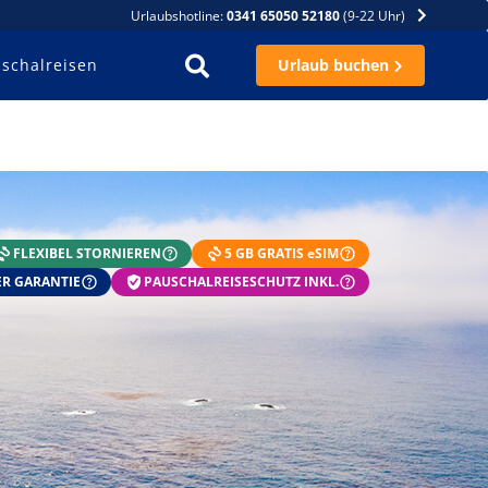
Urlaubshotline:
0341 65050 52180
(9-22 Uhr)
schalreisen
Urlaub buchen
FLEXIBEL STORNIEREN
5 GB GRATIS eSIM
R GARANTIE
PAUSCHALREISESCHUTZ INKL.