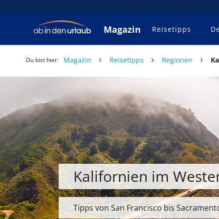
Magazin
Reisetipps
De
Magazin
Reisetipps
Regionen
Ka
Du bist hier:
Kalifornien im Weste
Tipps von San Francisco bis Sacrament