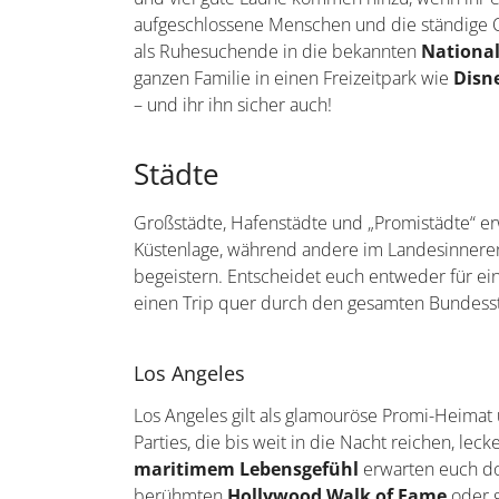
aufgeschlossene Menschen und die ständige Qu
als Ruhesuchende in die bekannten
Nationa
ganzen Familie in einen Freizeitpark wie
Disn
– und ihr ihn sicher auch!
Städte
Großstädte, Hafenstädte und „Promistädte“ erw
Küstenlage, während andere im Landesinneren
begeistern. Entscheidet euch entweder für ein
einen Trip quer durch den gesamten Bundessta
Los Angeles
Los Angeles gilt als glamouröse Promi-Heimat
Parties, die bis weit in die Nacht reichen, le
maritimem Lebensgefühl
erwarten euch dor
berühmten
Hollywood Walk of Fame
oder 