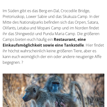
verschiedene Möglichkeiten, unterzukommen. Ihr könnt
in Zelten, Bungalows, Hütten oder Zimmern schlafen. Es
gibt auch regelrechte Luxusunterkünfte, wenn ihr das
nötige Geld dafür ausgeben möchtet.
Im Süden gibt es das Berg-en-Dal, Crocodile Bridge,
Pretoriuskop, Lower Sabie und das Skukuza Camp. In der
Mitte des Nationalparks befinden sich das Orpen, Satara,
Olifants, Letaba und Mopani Camp und im Norden findet
ihr das Shingwedzi und Punda Maria Camp. Die größeren
Camps bieten euch häufig ein
Restaurant, eine
Einkaufsmöglichkeit sowie eine Tankstelle
. Hier
findet ihr höchst wahrscheinlich keine größeren Tiere,
aber es kann euch womöglich der ein oder andere
neugierige Affe begegnen. ?