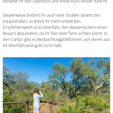
Besonders viel könnt ihr erleben, wenn ihr eure Tour
direkt nach der Parkeröffnung beginnt. Am besten kauft
ihr euch in einem der dortigen Shops eine
Karte des
Parks
, so behaltet ihr den Überblick und findet euch
besser zurecht.
Idealerweise befahrt ihr auch viele Straßen abseits der
Hauptstraßen, so könnt ihr mehr entdecken.
Empfehlenswert ist es ebenfalls, den Wasserlöchern
einen Besuch abzustatten, da ihr hier viele Tiere sichten
könnt. In den Camps gibt es Beobachtungplattformen,
von denen aus ihr ebenfalls eine gute Sicht habt.