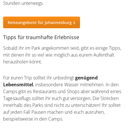
aus nach Johannesburg zu fliegen. Dort könnt ihr viele
Sehenswürdigkeiten und Touren erleben. Das
nächstliegende Gate des Krüger Nationalparks von hier
aus ist das Numbigate. Ihr könnt von Johannesburg auch
einen Roadtrip mit dem Auto unternehmen, hier seid ihr
ca. 4,5 Stunden unterwegs.
Reiseangebote für Johannesburg
Tipps für traumhafte Erlebnisse
Sobald ihr im Park angekommen seid, gibt es einige
Tipps, mit denen ihr so viel wie möglich aus eurem
Aufenthalt herausholen könnt.
Für euren Trip solltet ihr unbedingt
genügend
Lebensmittel
, insbesondere Wasser mitnehmen. In den
Camps gibt es Restaurants und Shops aber während