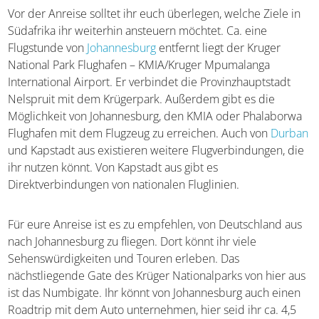
etwas für euch sein. Momentan liegt der Preis bei ca. 184
Euro pro Jahr, zu zweit zahlt ihr 287 und als Familie ca.
343 Euro.
Anreise
Vor der Anreise solltet ihr euch überlegen, welche Ziele
in Südafrika ihr weiterhin ansteuern möchtet. Ca. eine
Flugstunde von
Johannesburg
entfernt liegt der Kruger
National Park Flughafen – KMIA/Kruger Mpumalanga
International Airport. Er verbindet die Provinzhauptstadt
Nelspruit mit dem Krügerpark. Außerdem gibt es die
Möglichkeit von Johannesburg, den KMIA oder
Phalaborwa Flughafen mit dem Flugzeug zu erreichen.
Auch von
Durban
und Kapstadt aus existieren weitere
Flugverbindungen, die ihr nutzen könnt. Von Kapstadt aus
gibt es Direktverbindungen von nationalen Fluglinien.
Für eure Anreise ist es zu empfehlen, von Deutschland