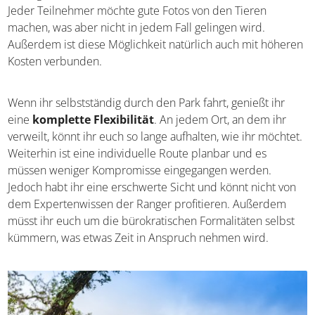
Aber natürlich gibt es hier auch Nachteile: Circa 12-16
Personen passen in den Jeep. Hierbei ist es beinahe
unmöglich, alle Wünsche der Anwesenden zu erfüllen.
Jeder Teilnehmer möchte gute Fotos von den Tieren
machen, was aber nicht in jedem Fall gelingen wird.
Außerdem ist diese Möglichkeit natürlich auch mit
höheren Kosten verbunden.
Wenn ihr selbstständig durch den Park fahrt, genießt ihr
eine
komplette Flexibilität
. An jedem Ort, an dem ihr
verweilt, könnt ihr euch so lange aufhalten, wie ihr
möchtet. Weiterhin ist eine individuelle Route planbar
und es müssen weniger Kompromisse eingegangen
werden. Jedoch habt ihr eine erschwerte Sicht und könnt
nicht von dem Expertenwissen der Ranger profitieren.
Außerdem müsst ihr euch um die bürokratischen
Formalitäten selbst kümmern, was etwas Zeit in Anspruch
nehmen wird.