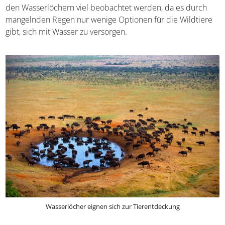
bietet hierbei ihre speziellen Vorteile. Die beste Zeit für
euren Urlaub in Südafrika
sind die
Wintermonate von
Mai bis Oktober
. Hier können sich die Tiere weniger gut
zwischen den Pflanzen verstecken. Außerdem kann hier
an den Wasserlöchern viel beobachtet werden, da es
durch mangelnden Regen nur wenige Optionen für die
Wildtiere gibt, sich mit Wasser zu versorgen.