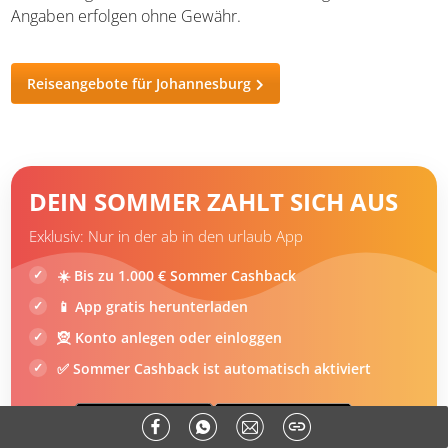
Hier findet ihr weitere
Tipps zum Packen für euren
Urlaub
. Wir wünschen euch eine schöne und aufregende
Zeit!
Anmerkung: Der Stand dieses Artikels ist August 2019.
Alle Angaben erfolgen ohne Gewähr.
Reiseangebote für Johannesburg
DEIN SOMMER ZAHLT SICH AUS
Exklusiv: Nur in der ab in den urlaub App