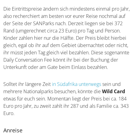
ihr in einem der Camps übernachtet, informiert euch am
besten hier über die Einhaltung der Zeiten. Besonders
wichtig ist das
rechtzeitige Verlassen des Parks
, also
plant hier am besten extra viel Zeit ein.
Die Eintrittspreise ändern sich mindestens einmal pro
Jahr, also recherchiert am besten vor eurer Reise nochmal
auf der Seite der SANParks nach. Derzeit liegen sie bei
372 Rand (umgerechnet circa 23 Euro) pro Tag und
Person. Kinder zahlen hier nur die Hälfte. Der Preis bleibt
hierbei gleich, egal ob ihr auf dem Gebiet übernachtet
oder nicht, ihr müsst jeden Tag gleich viel bezahlen. Diese
sogenannte Daily Conversation Fee könnt ihr bei der
Buchung der Unterkunft oder am Gate beim Einlass
bezahlen.
Solltet ihr längere Zeit
in Südafrika unterwegs
sein und
mehrere Nationalparks besuchen, könnte die
Wild Card