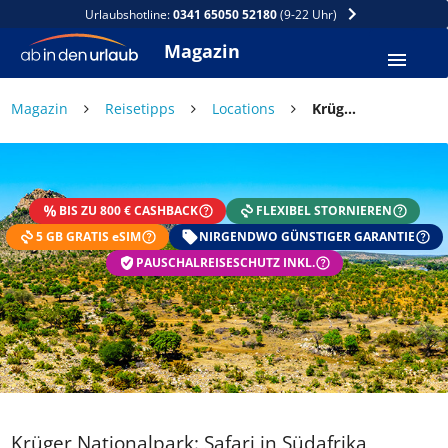
Urlaubshotline:
0341 65050 52180
(9-22 Uhr)
Magazin
Magazin
Reisetipps
Locations
Krüger Nationalpark: Safari in Südafrika
DEIN SOMMER ZAHLT SICH
AUS
BIS ZU 800 € CASHBACK
FLEXIBEL STORNIEREN
Exklusiv: Nur in der ab in den urlaub App
5 GB GRATIS eSIM
☀️ Bis zu 1.000 € Sommer Cashback
NIRGENDWO GÜNSTIGER GARANTIE
📱 App gratis herunterladen
PAUSCHALREISESCHUTZ INKL.
🧝 Konto anlegen oder einloggen
✅ Sommer Cashback ist automatisch aktiviert
Krüger Nationalpark: Safari in Südafrika