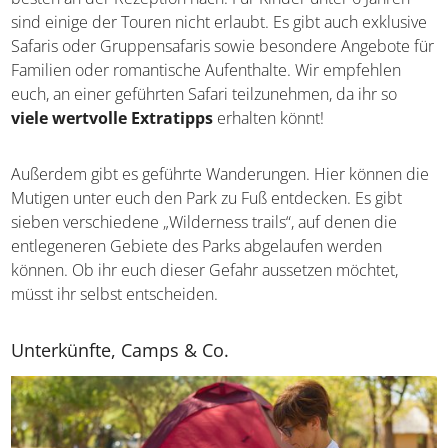
ebenfalls mehrstündige Bush-Walks, Nachtfahrten oder
Sunset-Drives – hier ist für jeden Geschmack etwas
dabei! Die Touren können direkt in den Camps gebucht
werden, fragt dazu am besten an der Rezeption nach. Für
Kinder unter 6 Jahren sind einige der Touren nicht
erlaubt. Es gibt auch exklusive Safaris oder
Gruppensafaris sowie besondere Angebote für Familien
oder romantische Aufenthalte. Wir empfehlen euch, an
einer geführten Safari teilzunehmen, da ihr so
viele
wertvolle Extratipps
erhalten könnt!
Außerdem gibt es geführte Wanderungen. Hier können
die Mutigen unter euch den Park zu Fuß entdecken. Es
gibt sieben verschiedene „Wilderness trails“, auf denen
die entlegeneren Gebiete des Parks abgelaufen werden
können. Ob ihr euch dieser Gefahr aussetzen möchtet,
müsst ihr selbst entscheiden.