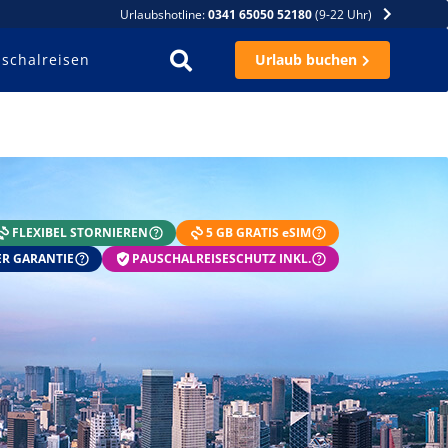
Urlaubshotline:
0341 65050 52180
(9-22 Uhr)
schalreisen
Urlaub buchen
FLEXIBEL STORNIEREN
5 GB GRATIS eSIM
R GARANTIE
PAUSCHALREISESCHUTZ INKL.