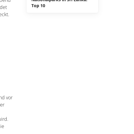
chen
Top 10
en
etern
ubend
ndet
eckt.