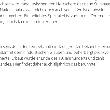
tronas Towers in Kuala Lumpur
rühzeitig Tickets reservieren. Denn dieses Erlebnis ist begehrt 
ergang – sind die Karten frühzeitig ausverkauft. Doch auch in 
chtete Stadt beeindrucken und anschließend könnt ihr noch im
len Pracht der Lichter bewundern, sobald der Himmel dunkel w
t einem professionellen Guide buchen. Dieser wird euch über d
den Türme auf 170 Metern Höhe verbunden sind.
a Lumpur ist mit seinen 421 Metern Höhe nur geringfügig kl