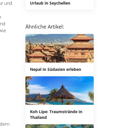
ur und
Urlaub in Seychellen
n
und
Ähnliche Artikel:
 wie
Nepal in Südasien erleben
Koh Lipe: Traumstrände in
Thailand