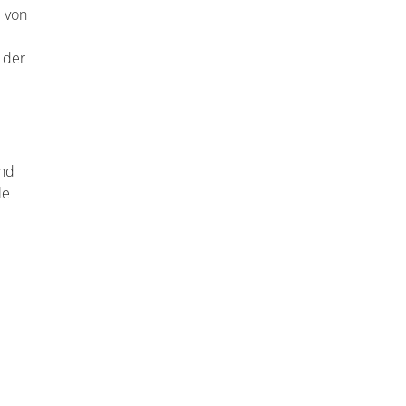
und vor
der
ird.
ie
einer