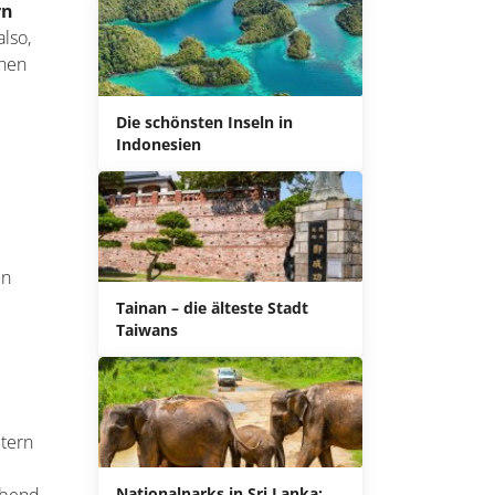
Die schönsten Inseln in
Indonesien
Tainan – die älteste Stadt
Taiwans
ndern
rn
lso,
Nationalparks in Sri Lanka: