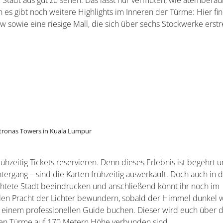
r die perfekte Kombination für einen Badeurlaub an den malaysis
 Von modernen Bauten bis hin zu alten Relikten aus vergangen
tze, welche geprägt ist von mehreren interessanten Kulturen und
dtzentrums. Nicht entgehen lassen solltet ihr euch folgende:
 sind die Petronas Towers. Sie erreichen eine Höhe von 452 M
er Welt
. Die Zwillingstürme gelten als Wahrzeichen von Kuala
 Stadt aus gut zu sehen. Das lässt nur vermuten, wie atembera
h es gibt noch weitere Highlights im Inneren der Türme: Hier fi
w sowie eine riesige Mall, die sich über sechs Stockwerke erstr