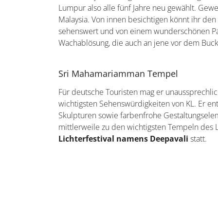
Pe
Möchtet ihr die Aussicht genießen, müsst ihr f
allem zur besten Zeit – nämlich zum Sonnenunt
Nacht wird euch der Ausblick über die beleu
angrenzenden Park die Twin Towers in der vol
Wenn gewünscht, könnt ihr auch eine Tour mi
Skybridge
aus Glas fahren, wodurch die bei
Menara Kuala Lumpur (KL Tower)
Der Fernsehturm unter dem Namen Menara Kual