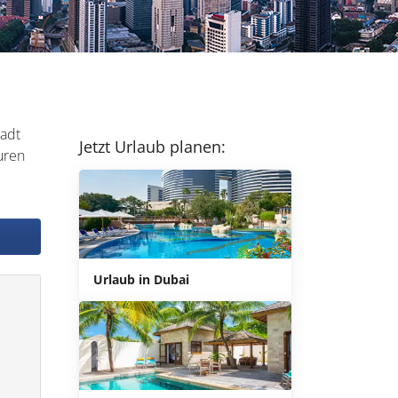
tadt
Jetzt Urlaub planen:
uren
Urlaub in Dubai