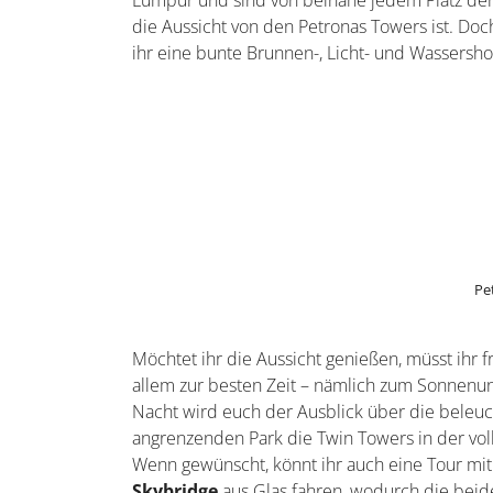
die definitiv einen Städtetrip wert ist – ode
Traumstränden.
Reiseangebote für Kuala Lumpur
Sehenswürdigkeiten
Zu sehen gibt es in Kuala Lumpur eine Menge.
Zeiten findet ihr hier eine Stadt der Gegensä
einem waschechten Regenwald inmitten des Sta
Petronas Towers
Die wohl berühmteste Sehenswürdigkeit in KL
und sind damit die
höchsten Twin Towers d
Lumpur und sind von beinahe jedem Platz der
die Aussicht von den Petronas Towers ist. Doc
ihr eine bunte Brunnen-, Licht- und Wassersho