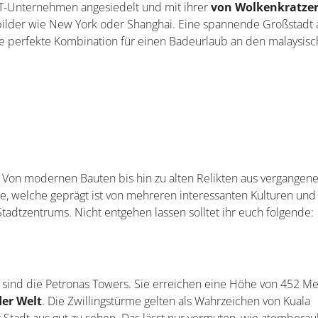
ala Lumpur: grün und modern
dt ihr Zuhause, die eine Gesamtfläche von unglaublichen 250
 Lumpur ein wirtschaftliches Zentrum, nicht nur in Malaysia, so
 IT-Unternehmen angesiedelt und mit ihrer
von Wolkenkratze
bilder wie New York oder Shanghai. Eine spannende Großstadt a