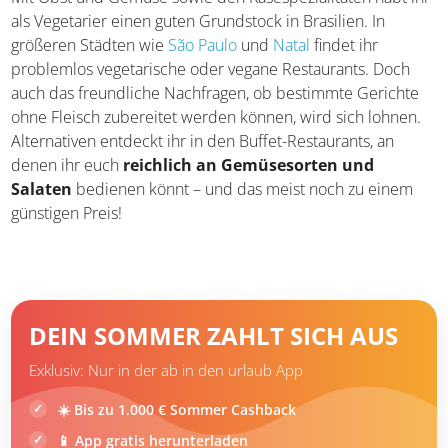
Mit Obst und Gemüse sowie den Käsespezialitäten habt
ihr als Vegetarier einen guten Grundstock in Brasilien. In
größeren Städten wie
São Paulo
und
Natal
findet ihr
problemlos vegetarische oder vegane Restaurants. Doch
auch das freundliche Nachfragen, ob bestimmte Gerichte
ohne Fleisch zubereitet werden können, wird sich lohnen.
Alternativen entdeckt ihr in den Buffet-Restaurants, an
denen ihr euch
reichlich an Gemüsesorten und
Salaten
bedienen könnt – und das meist noch zu einem
günstigen Preis!
DEIN SOMMER ZAHLT SICH AUS
Exklusiv: Nur in der ab in den urlaub App
☀️ Bis zu 1.000 € Sommer Cashback