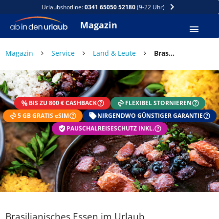
Urlaubshotline:
0341 65050 52180
(9-22 Uhr)
Magazin
×
Magazin
Service
Land & Leute
Brasilianisches Essen im Urlaub
DEIN SOMMER ZAHLT SICH
AUS
BIS ZU 800 € CASHBACK
FLEXIBEL STORNIEREN
Exklusiv: Nur in der ab in den urlaub App
5 GB GRATIS eSIM
☀️ Bis zu 1.000 € Sommer Cashback
NIRGENDWO GÜNSTIGER GARANTIE
📱 App gratis herunterladen
PAUSCHALREISESCHUTZ INKL.
🧝 Konto anlegen oder einloggen
✅ Sommer Cashback ist automatisch aktiviert
Brasilianisches Essen im Urlaub