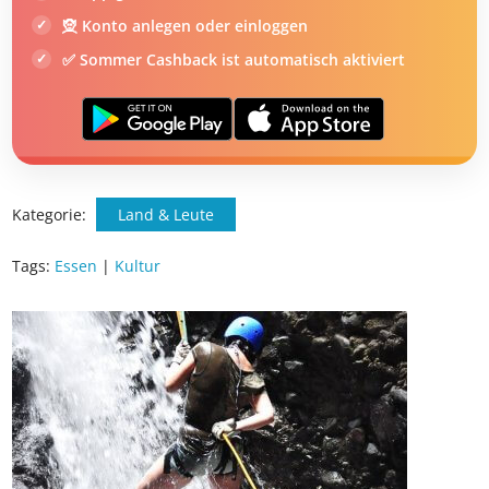
📱 App gratis herunterladen
🧝 Konto anlegen oder einloggen
✅ Sommer Cashback ist automatisch aktiviert
Kategorie:
Land & Leute
Tags:
Essen
|
Kultur