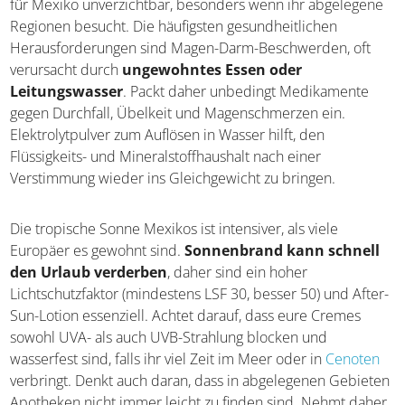
für Mexiko unverzichtbar, besonders wenn ihr abgelegene
Regionen besucht. Die häufigsten gesundheitlichen
Herausforderungen sind Magen-Darm-Beschwerden, oft
verursacht durch
ungewohntes Essen oder
Leitungswasser
. Packt daher unbedingt Medikamente
gegen Durchfall, Übelkeit und Magenschmerzen ein.
Elektrolytpulver zum Auflösen in Wasser hilft, den
Flüssigkeits- und Mineralstoffhaushalt nach einer
Verstimmung wieder ins Gleichgewicht zu bringen.
Die tropische Sonne Mexikos ist intensiver, als viele
Europäer es gewohnt sind.
Sonnenbrand kann schnell
den Urlaub verderben
, daher sind ein hoher
Lichtschutzfaktor (mindestens LSF 30, besser 50) und After-
Sun-Lotion essenziell. Achtet darauf, dass eure Cremes
sowohl UVA- als auch UVB-Strahlung blocken und
wasserfest sind, falls ihr viel Zeit im Meer oder in
Cenoten
verbringt. Denkt auch daran, dass in abgelegenen Gebieten
Apotheken nicht immer leicht zu finden sind. Nehmt daher