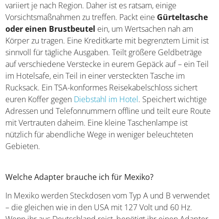
variiert je nach Region. Daher ist es ratsam, einige
Vorsichtsmaßnahmen zu treffen. Packt eine
Gürteltasche
oder einen Brustbeutel
ein, um Wertsachen nah am
Körper zu tragen. Eine Kreditkarte mit begrenztem Limit ist
sinnvoll für tägliche Ausgaben. Teilt größere Geldbeträge
auf verschiedene Verstecke in eurem Gepäck auf – ein Teil
im Hotelsafe, ein Teil in einer versteckten Tasche im
Rucksack. Ein TSA-konformes Reisekabelschloss sichert
euren Koffer gegen
Diebstahl im Hotel
. Speichert wichtige
Adressen und Telefonnummern offline und teilt eure Route
mit Vertrauten daheim. Eine kleine Taschenlampe ist
nützlich für abendliche Wege in weniger beleuchteten
Gebieten.
Welche Adapter brauche ich für Mexiko?
In Mexiko werden Steckdosen vom Typ A und B verwendet
– die gleichen wie in den USA mit 127 Volt und 60 Hz.
Wenn ihr aus Deutschland reist, benötigt ihr einen Adapter