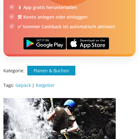
📱 App gratis herunterladen
🧝 Konto anlegen oder einloggen
✅ Sommer Cashback ist automatisch aktiviert
Kategorie:
Planen & Buchen
Tags:
Gepäck
|
Ratgeber