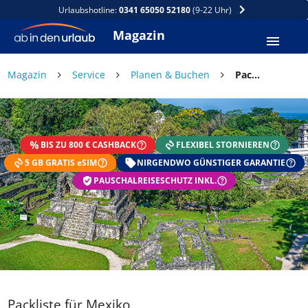
Urlaubshotline:
0341 65050 52180
(9-22 Uhr)
Magazin
Magazin
Service
Planen & Buchen
Packliste für Mexiko
BIS ZU 800 € CASHBACK
FLEXIBEL STORNIEREN
5 GB GRATIS eSIM
NIRGENDWO GÜNSTIGER GARANTIE
PAUSCHALREISESCHUTZ INKL.
Packliste für Mexiko