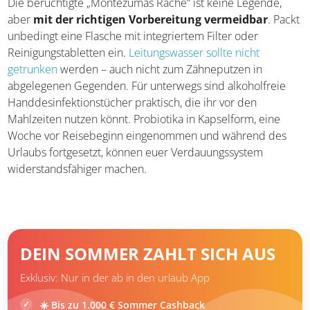
Die berüchtigte „Montezumas Rache“ ist keine Legende,
aber
mit der richtigen Vorbereitung vermeidbar
. Packt
unbedingt eine Flasche mit integriertem Filter oder
Reinigungstabletten ein.
Leitungswasser sollte nicht
getrunken
werden – auch nicht zum Zähneputzen in
abgelegenen Gegenden. Für unterwegs sind alkoholfreie
Handdesinfektionstücher praktisch, die ihr vor den
Mahlzeiten nutzen könnt. Probiotika in Kapselform, eine
Woche vor Reisebeginn eingenommen und während des
Urlaubs fortgesetzt, können euer Verdauungssystem
widerstandsfähiger machen.
DEIN SOMMER ZAHLT SICH AUS
Exklusiv: Nur in der ab in den urlaub App
☀️ Bis zu 1.000 € Sommer Cashback