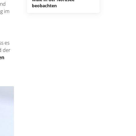
und
beobachten
ng im
ss es
d der
en