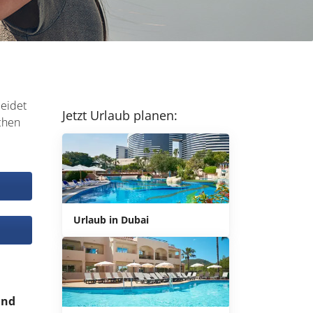
leidet
Jetzt Urlaub planen:
chen
Urlaub in Dubai
und