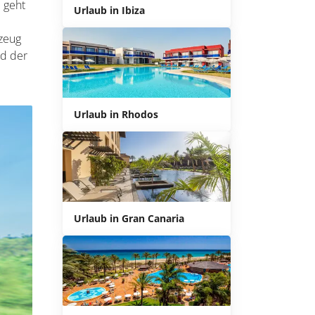
m geht
Urlaub in Ibiza
gzeug
nd der
Urlaub in Rhodos
Urlaub in Gran Canaria