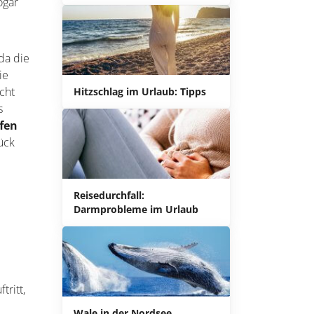
ogar
da die
ie
icht
Hitzschlag im Urlaub: Tipps
s
ffen
ück
Reisedurchfall:
Darmprobleme im Urlaub
tritt,
Wale in der Nordsee