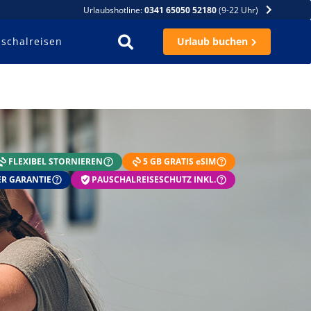
Urlaubshotline:
0341 65050 52180
(9-22 Uhr)
schalreisen
Urlaub buchen
FLEXIBEL STORNIEREN
5 GB GRATIS eSIM
R GARANTIE
PAUSCHALREISESCHUTZ INKL.