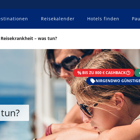
stinationen
Reisekalender
Hotels finden
Pau
Reisekrankheit – was tun?
BIS ZU 800 € CASHBACK
NIRGENDWO GÜNSTIGE
 tun?