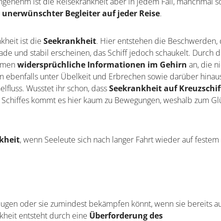
angenehm ist die Reisekrankheit aber in jedem Fall, manchmal s
n
unerwünschter Begleiter auf jeder Reise
.
kheit ist die
Seekrankheit
. Hier entstehen die Beschwerden, 
de und stabil erscheinen, das Schiff jedoch schaukelt. Durch d
ommen
widersprüchliche Informationen im Gehirn
an, die n
n ebenfalls unter Übelkeit und Erbrechen sowie darüber hinau
lfluss. Wusstet ihr schon, dass
Seekrankheit auf Kreuzschi
es Schiffes kommt es hier kaum zu Bewegungen, weshalb zum Gl
kheit
, wenn Seeleute sich nach langer Fahrt wieder auf festem
eugen oder sie zumindest bekämpfen könnt, wenn sie bereits auf
kheit entsteht durch eine
Überforderung des