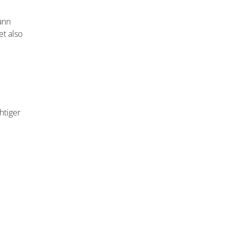
ann
t also
htiger