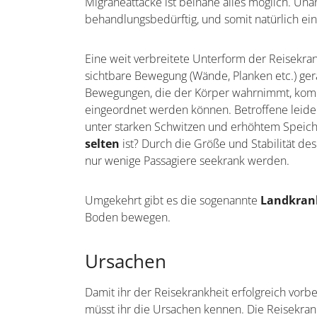
Migräneattacke ist beinahe alles möglich. Un
behandlungsbedürftig, und somit natürlich ei
Eine weit verbreitete Unterform der Reisekran
sichtbare Bewegung (Wände, Planken etc.) gera
Bewegungen, die der Körper wahrnimmt, k
eingeordnet werden können. Betroffene leide
unter starken Schwitzen und erhöhtem Speiche
selten
ist? Durch die Größe und Stabilität d
nur wenige Passagiere seekrank werden.
Umgekehrt gibt es die sogenannte
Landkran
Boden bewegen.
Ursachen
Damit ihr der Reisekrankheit erfolgreich vorb
müsst ihr die Ursachen kennen. Die Reisekran